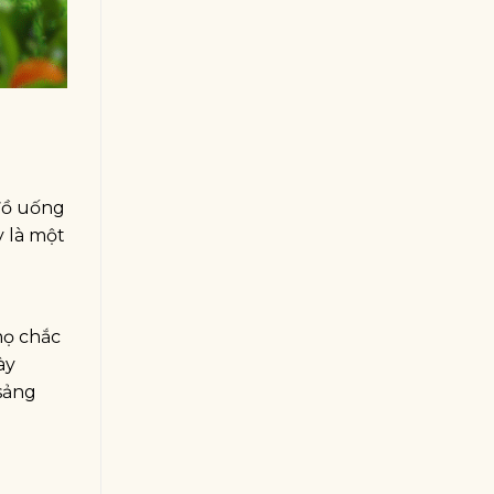
đồ uống
y là một
họ chắc
ày
sảng