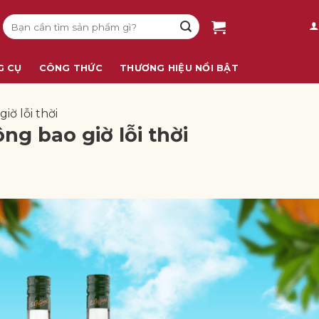
Tìm
kiếm:
G CỤ
CÔNG THỨC
THƯƠNG HIỆU NỔI BẬT
ờ lỗi thời
g bao giờ lỗi thời