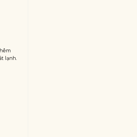
 thêm
t lạnh.