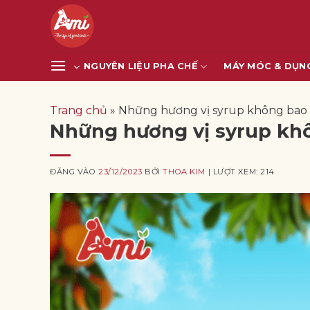
Bỏ
qua
nội
dung
NGUYÊN LIỆU PHA CHẾ
MÁY MÓC & DỤN
Trang chủ
»
Những hương vị syrup không bao gi
Những hương vị syrup khôn
ĐĂNG VÀO
23/12/2023
BỞI
THOA KIM
| LƯỢT XEM: 214