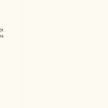
ột
ra