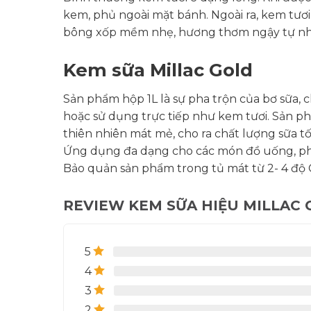
kem, phủ ngoài mặt bánh. Ngoài ra, kem tươ
bông xốp mềm nhẹ, hương thơm ngậy tự nh
Kem sữa Millac Gold
Sản phẩm hộp 1L là sự pha trộn của bơ sữa, c
hoặc sử dụng trực tiếp như kem tươi. Sản p
thiên nhiên mát mẻ, cho ra chất lượng sữa tố
Ứng dụng đa dạng cho các món đồ uống, pha 
Bảo quản sản phẩm trong tủ mát từ 2- 4 độ 
REVIEW KEM SỮA HIỆU MILLAC G
5
4
3
2