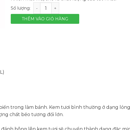
Kem sữa hiệu Millac Gold – hộp 1L số lượng
THÊM VÀO GIỎ HÀNG
L)
biến trong làm bánh. Kem tươi bình thường ở dạng lỏn
ng chất béo tương đối lớn.
c đánh bông lên kem tươi sẽ chuyển thành dạng đặc mịn