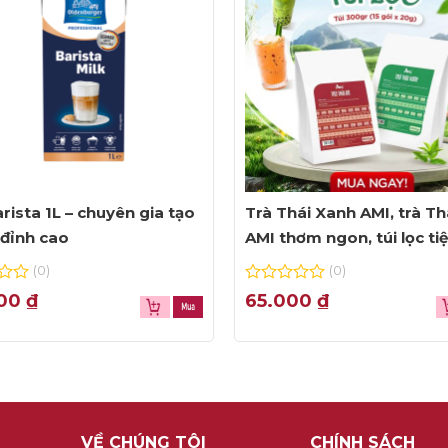
rista 1L – chuyên gia tạo
Trà Thái Xanh AMI, trà Th
đỉnh cao
AMI thơm ngon, túi lọc ti
dụng
(0)
(0)
0
000
₫
65.000
₫
out
of
5
VỀ CHÚNG TÔI
CHÍNH SÁCH