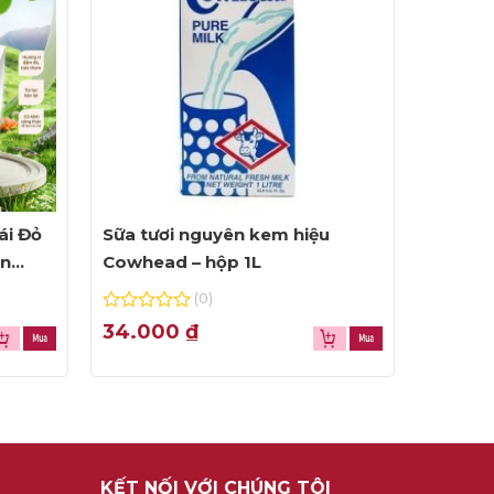
ái Đỏ
Sữa tươi nguyên kem hiệu
ện
Cowhead – hộp 1L
(0)
0
34.000
₫
out
of
5
KẾT NỐI VỚI CHÚNG TÔI