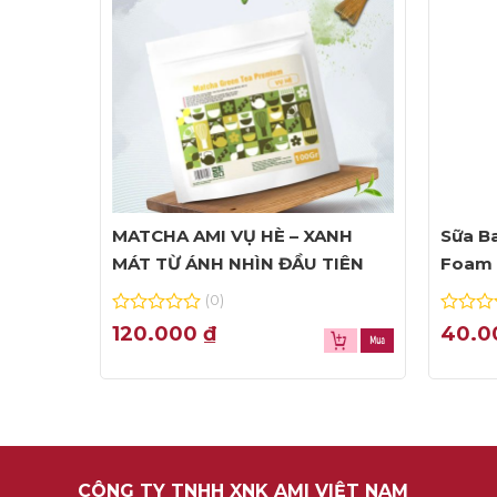
MATCHA AMI VỤ HÈ – XANH
Sữa Ba
MÁT TỪ ÁNH NHÌN ĐẦU TIÊN
Foam 
(0)
0
0
120.000
₫
40.
out
out
of
of
5
5
CÔNG TY TNHH XNK AMI VIỆT NAM