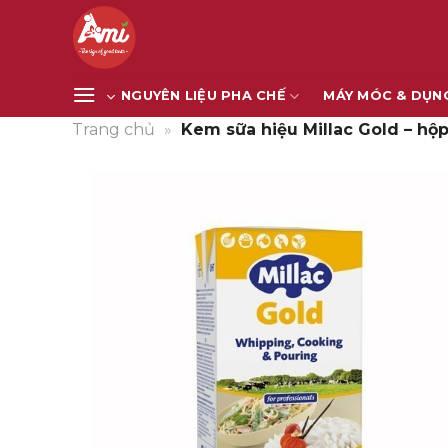
Bỏ
qua
nội
dung
NGUYÊN LIỆU PHA CHẾ
MÁY MÓC & DỤN
Trang chủ
»
Kem sữa hiệu Millac Gold – hộp