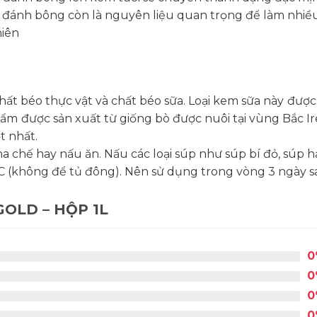
i đánh bông còn là nguyên liệu quan trọng để làm nhiề
iên
hất béo thực vật và chất béo sữa. Loại kem sữa này
được
hẩm
được sản xuất từ giống bò được nuôi tại vùng Bắc 
t nhất.
chế hay nấu ăn. Nấu các loại súp như súp bí đỏ, súp h
C (không để tủ đông). Nên sử dụng trong vòng 3 ngày s
OLD – HỘP 1L
0
0
0
0