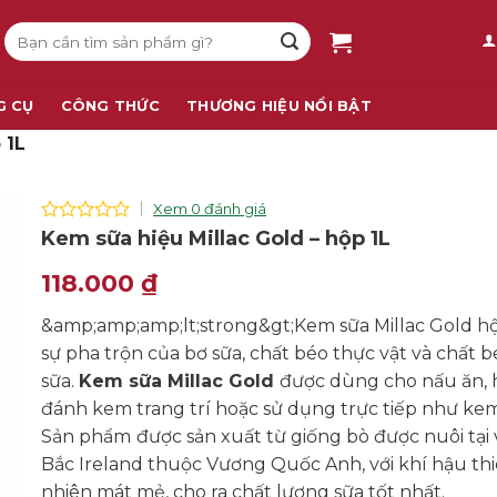
Tìm
kiếm:
G CỤ
CÔNG THỨC
THƯƠNG HIỆU NỔI BẬT
 1L
Xem 0 đánh giá
0
Kem sữa hiệu Millac Gold – hộp 1L
out
of
118.000
₫
5
&amp;amp;amp;lt;strong&gt;Kem sữa Millac Gold hộ
sự pha trộn của bơ sữa, chất béo thực vật và chất 
sữa.
Kem sữa Millac Gold
được dùng cho nấu ăn, 
đánh kem trang trí hoặc sử dụng trực tiếp như kem
Sản phẩm
được sản xuất từ giống bò được nuôi tại
Bắc Ireland thuộc Vương Quốc Anh, với khí hậu th
nhiên mát mẻ, cho ra chất lượng sữa tốt nhất.