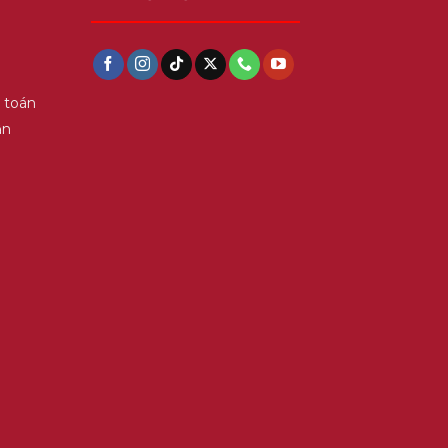
 toán
ận