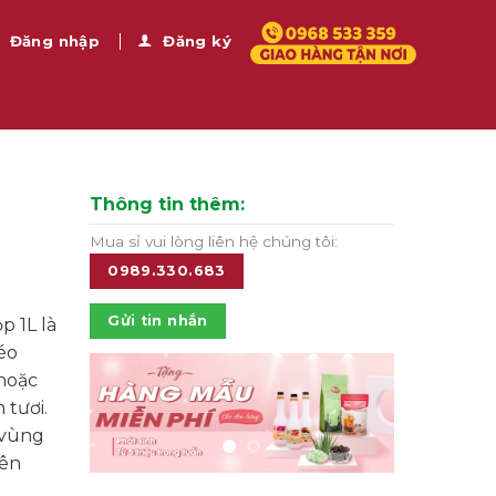
Đăng nhập
Đăng ký
Thông tin thêm:
Mua sỉ vui lòng liên hệ chúng tôi:
0989.330.683
Gửi tin nhắn
p 1L là
béo
hoặc
 tươi.
 vùng
iên