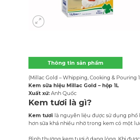
Thông tin sản phẩm
(Millac Gold – Whipping, Cooking & Pouring 1
Kem sữa hiệu Millac Gold – hộp 1L
Xuất xứ:
Anh Quốc
Kem tươi là gì?
Kem tươi
là nguyên liệu được sử dụng phổ 
hơn sữa khá nhiều nhờ trong kem có một lượ
Bình thường kem tươi ở dạng lỏng. Khi đượ