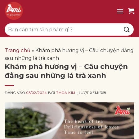
Bỏ
qua
nội
Tìm
dung
kiếm:
Trang chủ
»
Khám phá hương vị – Câu chuyện đằng
sau những lá trà xanh
Khám phá hương vị – Câu chuyện
đằng sau những lá trà xanh
ĐĂNG VÀO
03/02/2024
BỞI
THOA KIM
| LƯỢT XEM: 368