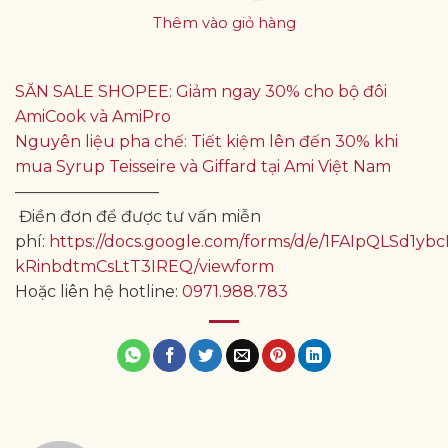
Thêm vào giỏ hàng
SĂN SALE SHOPEE: Giảm ngay 30% cho bộ đôi
AmiCook và AmiPro
Nguyên liệu pha chế: Tiết kiệm lên đến 30% khi
mua Syrup Teisseire và Giffard tại Ami Việt Nam
—————————
Điền đơn để được tư vấn miễn
phí:
https://docs.google.com/forms/d/e/1FAIpQLSd
kRinbdtmCsLtT3IREQ/viewform
Hoặc liên hệ hotline:
0971.988.783