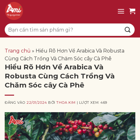
Bỏ
qua
nội
Tìm
dung
kiếm:
Trang chủ
»
Hiểu Rõ Hơn Về Arabica Và Robusta
Cùng Cách Trồng Và Chăm Sóc cây Cà Phê
Hiểu Rõ Hơn Về Arabica Và
Robusta Cùng Cách Trồng Và
Chăm Sóc cây Cà Phê
ĐĂNG VÀO
22/01/2024
BỞI
THOA KIM
| LƯỢT XEM: 469