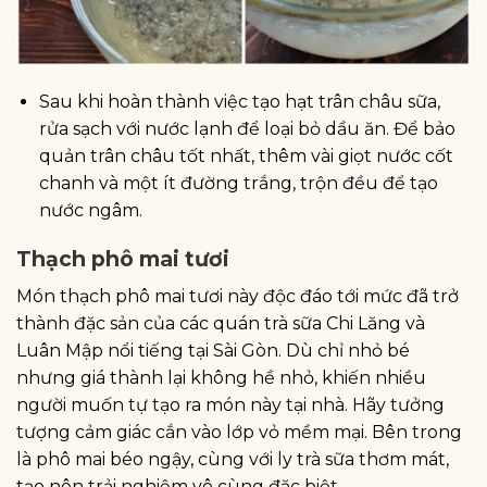
Sau khi hoàn thành việc tạo hạt trân châu sữa,
rửa sạch với nước lạnh để loại bỏ dầu ăn. Để bảo
quản trân châu tốt nhất, thêm vài giọt nước cốt
chanh và một ít đường trắng, trộn đều để tạo
nước ngâm.
Thạch phô mai tươi
Món thạch phô mai tươi này độc đáo tới mức đã trở
thành đặc sản của các quán trà sữa Chi Lăng và
Luân Mập nổi tiếng tại Sài Gòn. Dù chỉ nhỏ bé
nhưng giá thành lại không hề nhỏ, khiến nhiều
người muốn tự tạo ra món này tại nhà. Hãy tưởng
tượng cảm giác cắn vào lớp vỏ mềm mại. Bên trong
là phô mai béo ngậy, cùng với ly trà sữa thơm mát,
tạo nên trải nghiệm vô cùng đặc biệt.