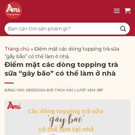
Bỏ
qua
nội
Tìm
dung
kiếm:
Trang chủ
»
Điểm mặt các dòng topping trà sữa
“gây bão” có thể làm ở nhà
Điểm mặt các dòng topping trà
sữa “gây bão” có thể làm ở nhà
ĐĂNG VÀO
29/03/2024
BỞI
THOA KIM
| LƯỢT XEM: 387