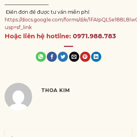
—————————
Điền đơn để được tư vấn miễn phí:
https://docs.google.com/forms/d/e/1FAIpQLSe188
usp=sf_link
Hoặc liên hệ hotline:
0971.988.783
THOA KIM