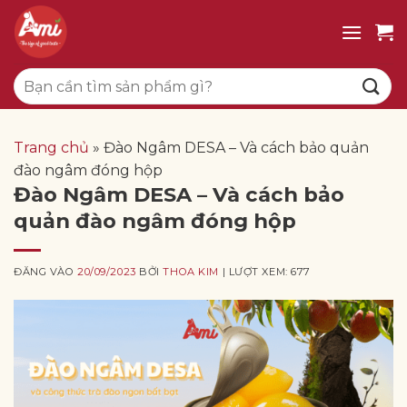
Bỏ
qua
nội
Tìm
dung
kiếm:
Trang chủ
»
Đào Ngâm DESA – Và cách bảo quản
đào ngâm đóng hộp
Đào Ngâm DESA – Và cách bảo
quản đào ngâm đóng hộp
ĐĂNG VÀO
20/09/2023
BỞI
THOA KIM
| LƯỢT XEM: 677