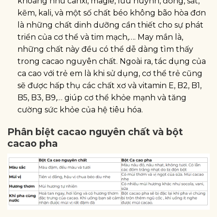
khoáng như canxi, magie, lưu huỳnh, đồng, sắt,
kẽm, kali, và một số chất béo không bão hòa đơn
là những chất dinh dưỡng cần thiết cho sự phát
triển của cơ thể và tim mạch,…. May mắn là,
những chất này đều có thể dễ dàng tìm thấy
trong cacao nguyên chất. Ngoài ra, tác dụng của
ca cao với trẻ em là khi sử dụng, cơ thể trẻ cũng
sẽ được hấp thụ các chất xơ và vitamin E, B2, B1,
B5, B3, B9,… giúp cơ thể khỏe mạnh và tăng
cường sức khỏe của hệ tiêu hóa.
Phân biệt cacao nguyên chất và bột
cacao pha