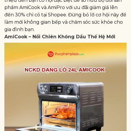
thiệu đến bạn cơ hội đặc biệt để sở hữu bộ đôi sản
phẩm AmiCook và AmiPro với ưu đãi giảm giá lên
đến 30% chỉ có tại Shopee. Đừng bỏ lỡ cơ hội này để
làm mới không gian bếp và chăm sóc sức khỏe cho
gia đình bạn.
AmiCook – Nồi Chiên Không Dầu Thế Hệ Mới