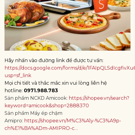
Hãy nhấn vào đường link để được tư vấn:
https://docs.google.com/forms/d/e/1FAIpQLSdIcgf
usp=sf_link
Mọi chi tiết và thắc mắc xin vui lòng liên hệ
hotline:
0971.988.783
Sản phẩm NCKD Amicook:
https://shopee.vn/search?
keyword=amicook&shop=2888370
Sản phẩm Máy ép chậm
Amipro:
https://shopee.vn/M%C3%A1y-%C3%A9p-
ch%E1%BA%ADm-AMIPRO-c…