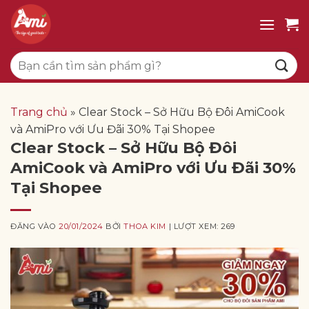
Bỏ
qua
nội
Tìm
dung
kiếm:
Trang chủ
»
Clear Stock – Sở Hữu Bộ Đôi AmiCook
và AmiPro với Ưu Đãi 30% Tại Shopee
Clear Stock – Sở Hữu Bộ Đôi
AmiCook và AmiPro với Ưu Đãi 30%
Tại Shopee
ĐĂNG VÀO
20/01/2024
BỞI
THOA KIM
| LƯỢT XEM: 269