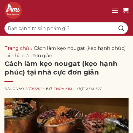
Bỏ
qua
nội
Tìm
dung
kiếm:
Trang chủ
»
Cách làm kẹo nougat (kẹo hạnh phúc)
tại nhà cực đơn giản
Cách làm kẹo nougat (kẹo hạnh
phúc) tại nhà cực đơn giản
ĐĂNG VÀO
20/03/2024
BỞI
THOA KIM
| LƯỢT XEM: 527