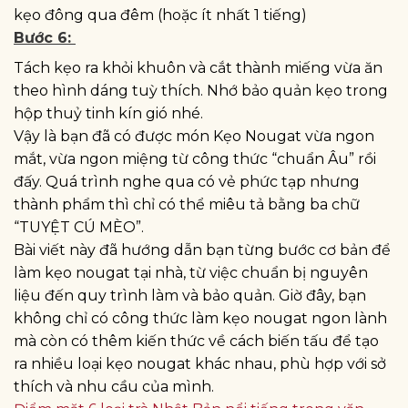
kẹo đông qua đêm (hoặc ít nhất 1 tiếng)
Bước 6:
Tách kẹo ra khỏi khuôn và cắt thành miếng vừa ăn
theo hình dáng tuỳ thích. Nhớ bảo quản kẹo trong
hộp thuỷ tinh kín gió nhé.
Vậy là bạn đã có được món Kẹo Nougat vừa ngon
mắt, vừa ngon miệng từ công thức “chuẩn Âu” rồi
đấy. Quá trình nghe qua có vẻ phức tạp nhưng
thành phẩm thì chỉ có thể miêu tả bằng ba chữ
“TUYỆT CÚ MÈO”.
Bài viết này đã hướng dẫn bạn từng bước cơ bản để
làm kẹo nougat tại nhà, từ việc chuẩn bị nguyên
liệu đến quy trình làm và bảo quản. Giờ đây, bạn
không chỉ có công thức làm kẹo nougat ngon lành
mà còn có thêm kiến thức về cách biến tấu để tạo
ra nhiều loại kẹo nougat khác nhau, phù hợp với sở
thích và nhu cầu của mình.