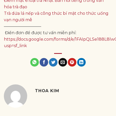
Điểm mặt 6 loại trà Nhật Bản nổi tiếng trong văn
hóa trà đạo
Trà dứa lá nếp và công thức bí mật cho thức uống
vạn người mê
—————————
Điền đơn để được tư vấn miễn phí:
https://docs.google.com/forms/d/e/1FAIpQLSe188
usp=sf_link
THOA KIM