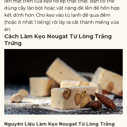
lên mặt trên của kẹo rồi ép thật chặt. Bạn có thể
dùng cây lăn bột hoặc vật nặng đè lên để hỗn hợp
kết dính hơn. Cho kẹo vào tủ lạnh để qua đêm
(hoặc ít nhất 1 tiếng) rồi lấy ra cắt thành miếng vừa
ăn.
Cách Làm Kẹo Nougat Từ Lòng Trắng
Trứng
Nguyên Liệu Làm Kẹo Nougat Từ Lòng Trắng