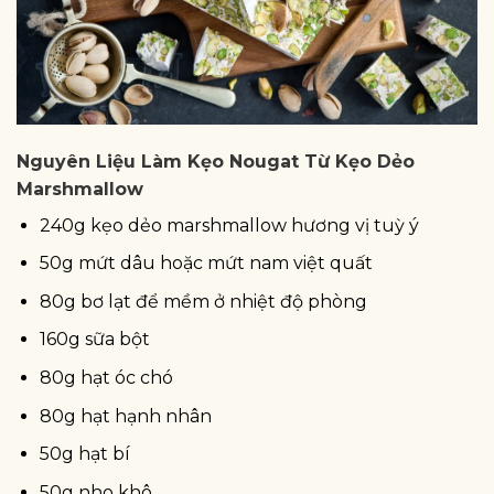
Nguyên Liệu Làm Kẹo Nougat Từ Kẹo Dẻo
Marshmallow
240g kẹo dẻo marshmallow hương vị tuỳ ý
50g mứt dâu hoặc mứt nam việt quất
80g bơ lạt để mềm ở nhiệt độ phòng
160g sữa bột
80g hạt óc chó
80g hạt hạnh nhân
50g hạt bí
50g nho khô