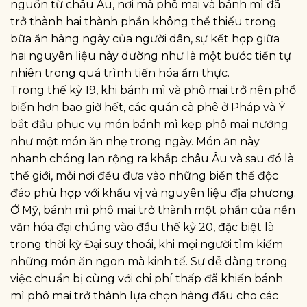
nguồn từ châu Âu, nơi mà phô mai và bánh mì đã
trở thành hai thành phần không thể thiếu trong
bữa ăn hàng ngày của người dân, sự kết hợp giữa
hai nguyên liệu này dường như là một bước tiến tự
nhiên trong quá trình tiến hóa ẩm thực.
Trong thế kỷ 19, khi bánh mì và phô mai trở nên phổ
biến hơn bao giờ hết, các quán cà phê ở Pháp và Ý
bắt đầu phục vụ món bánh mì kẹp phô mai nướng
như một món ăn nhẹ trong ngày. Món ăn này
nhanh chóng lan rộng ra khắp châu Âu và sau đó là
thế giới, mỗi nơi đều đưa vào những biến thể độc
đáo phù hợp với khẩu vị và nguyên liệu địa phương.
Ở Mỹ, bánh mì phô mai trở thành một phần của nền
văn hóa đại chúng vào đầu thế kỷ 20, đặc biệt là
trong thời kỳ Đại suy thoái, khi mọi người tìm kiếm
những món ăn ngon mà kinh tế. Sự dễ dàng trong
việc chuẩn bị cùng với chi phí thấp đã khiến bánh
mì phô mai trở thành lựa chọn hàng đầu cho các