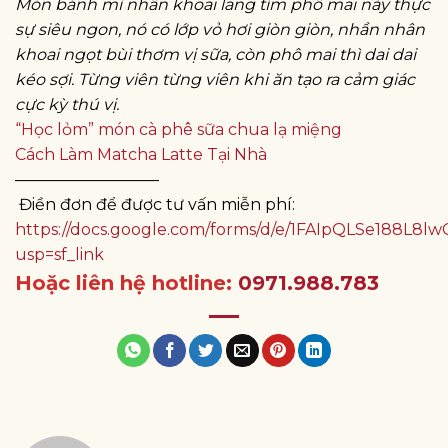
Món bánh mì nhân khoai lang tím phô mai này thực
sự siêu ngon, nó có lớp vỏ hơi giòn giòn, nhần nhân
khoai ngọt bùi thơm vị sữa, còn phô mai thì dai dai
kéo sợi. Từng viên từng viên khi ăn tạo ra cảm giác
cực kỳ thú vị.
“Học lỏm” món cà phê sữa chua lạ miệng
Cách Làm Matcha Latte Tại Nhà
—————————
Điền đơn để được tư vấn miễn phí:
https://docs.google.com/forms/d/e/1FAIpQLSe188
usp=sf_link
Hoặc liên hệ hotline:
0971.988.783