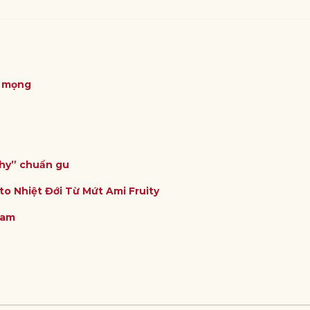
ỏ mọng
thy” chuẩn gu
to Nhiệt Đới Từ Mứt Ami Fruity
Nam