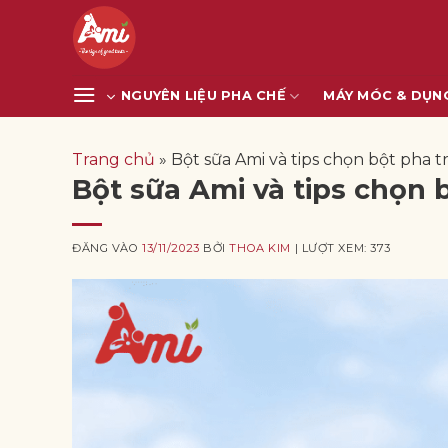
Bỏ
qua
nội
dung
NGUYÊN LIỆU PHA CHẾ
MÁY MÓC & DỤN
Trang chủ
»
Bột sữa Ami và tips chọn bột pha t
Bột sữa Ami và tips chọn 
ĐĂNG VÀO
13/11/2023
BỞI
THOA KIM
| LƯỢT XEM: 373