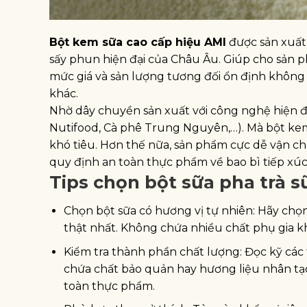
Bột kem sữa cao cấp hiệu AMI
được sản xuất
sấy phun hiện đại của Châu Âu. Giúp cho sản p
mức giá và sản lượng tương đối ổn định không
khác.
Nhờ dây chuyền sản xuất với công nghệ hiện đạ
Nutifood, Cà phê Trung Nguyên,…). Mà bột kem
khó tiêu. Hơn thế nữa, sản phẩm cực dễ vận ch
quy định an toàn thực phẩm về bao bì tiếp xú
Tips chọn bột sữa pha trà s
Chọn bột sữa có hương vị tự nhiên: Hãy chọn
thật nhất. Không chứa nhiều chất phụ gia kh
Kiểm tra thành phần chất lượng: Đọc kỹ các
chứa chất bảo quản hay hương liệu nhân tạo.
toàn thực phẩm.