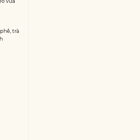
éo vừa
phê, trà
nh