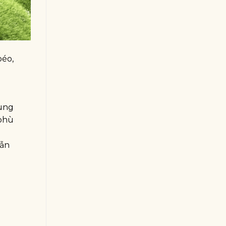
béo,
cùng
 phù
vẫn