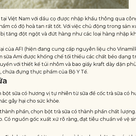
 tại Việt Nam với dầu cọ được nhập khẩu thông qua cô
hẩm có độ hoà tan rất tốt. Với việc chủ động trong sản 
 bị tăng đột ngột và đứt hàng như các loại hàng nhập k
i của AFI (hiện đang cung cấp nguyên liệu cho Vinamil
 sữa Ami được khống chế tối thiểu các chất béo dạng t
uyển với thiết kế túi nhôm và bao giấy kraft dày dặn ph
c, chứa đựng thực phẩm của Bộ Y Tế.
ữa
 bột sữa có hương vị tự nhiên từ sữa để cốc trà sữa có h
ác gây hại cho sức khỏe.
 thành phần, chọn bột trà sữa có thành phần chất lượng
 Có nguồn gốc xuất xứ rõ ràng, đạt tiêu chuẩn về vệ si