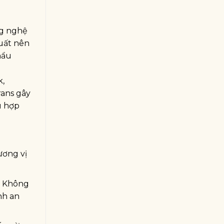
ng nghệ
xuất nên
hẩu
k,
rans gây
ù hợp
ương vị
. Không
nh an