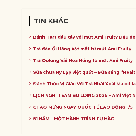
TIN KHÁC
Bánh Tart dâu tây với mứt Ami Fruity Dâu đ
Trà đào Ổi Hồng bắt mắt từ mứt Ami Fruity
Trà Oolong Vải Hoa Hồng từ mứt Ami Fruity
Sữa chua Hy Lạp việt quất – Bữa sáng “Heal
Đánh Thức Vị Giác Với Trà Nhài Xoài Macchia
LỊCH NGHỈ TEAM BUILDING 2026 – Ami Việt 
CHÀO MỪNG NGÀY QUỐC TẾ LAO ĐỘNG 1/5
51 NĂM – MỘT HÀNH TRÌNH TỰ HÀO