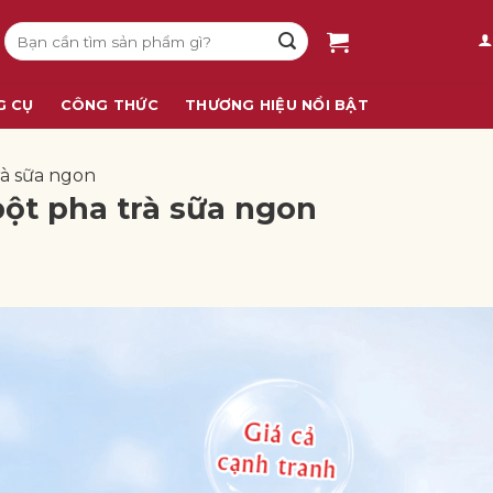
Tìm
kiếm:
G CỤ
CÔNG THỨC
THƯƠNG HIỆU NỔI BẬT
rà sữa ngon
bột pha trà sữa ngon