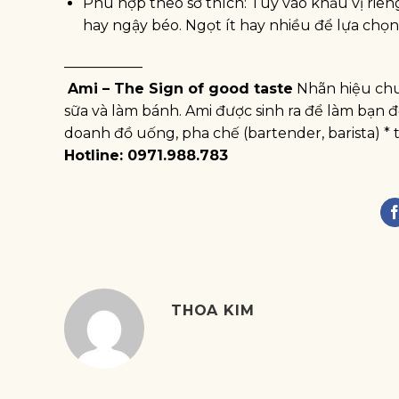
Phù hợp theo sở thích: Tùy vào khẩu vị riê
hay ngậy béo. Ngọt ít hay nhiều để lựa chọ
—————–
Ami – The Sign of good taste
Nhãn hiệu chu
sữa và làm bánh. Ami được sinh ra để làm bạn 
doanh đồ uống, pha chế (bartender, barista) * t
Hotline: 0971.988.783
THOA KIM