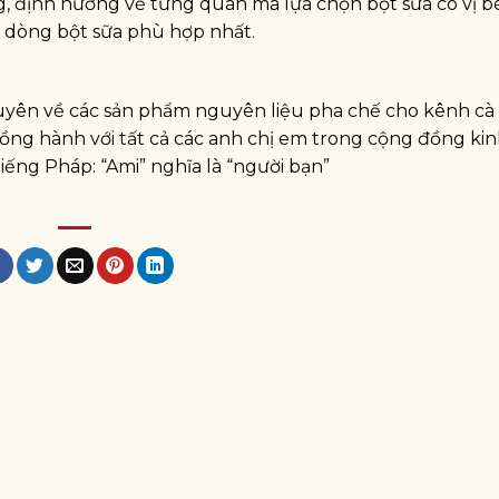
ng, định hướng về từng quán mà lựa chọn bột sữa có vị b
n dòng bột sữa phù hợp nhất.
yên về các sản phẩm nguyên liệu pha chế cho kênh cà 
đồng hành với tất cả các anh chị em trong cộng đồng ki
iếng Pháp: “Ami” nghĩa là “người bạn”