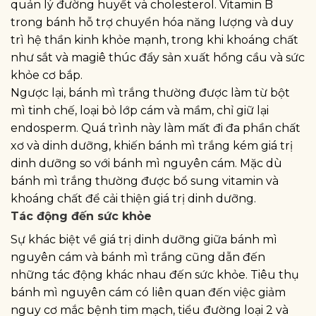
quản lý đường huyết và cholesterol. Vitamin B
trong bánh hỗ trợ chuyển hóa năng lượng và duy
trì hệ thần kinh khỏe mạnh, trong khi khoáng chất
như sắt và magiê thúc đẩy sản xuất hồng cầu và sức
khỏe cơ bắp.
Ngược lại, bánh mì trắng thường được làm từ bột
mì tinh chế, loại bỏ lớp cám và mầm, chỉ giữ lại
endosperm. Quá trình này làm mất đi đa phần chất
xơ và dinh dưỡng, khiến bánh mì trắng kém giá trị
dinh dưỡng so với bánh mì nguyên cám. Mặc dù
bánh mì trắng thường được bổ sung vitamin và
khoáng chất để cải thiện giá trị dinh dưỡng.
Tác động đến sức khỏe
Sự khác biệt về giá trị dinh dưỡng giữa bánh mì
nguyên cám và bánh mì trắng cũng dẫn đến
những tác động khác nhau đến sức khỏe. Tiêu thụ
bánh mì nguyên cám có liên quan đến việc giảm
nguy cơ mắc bệnh tim mạch, tiểu đường loại 2 và