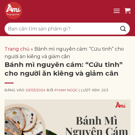
Bỏ
qua
nội
Tìm
dung
kiếm:
Trang chủ
»
Bánh mì nguyên cám: “Cứu tinh” cho
người ăn kiêng và giảm cân
Bánh mì nguyên cám: “Cứu tinh”
cho người ăn kiêng và giảm cân
ĐĂNG VÀO
20/03/2024
BỞI
PHẠM NGỌC
| LƯỢT XEM: 223