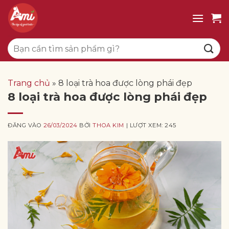
Bỏ
qua
nội
Tìm
dung
kiếm:
Trang chủ
»
8 loại trà hoa được lòng phái đẹp
8 loại trà hoa được lòng phái đẹp
ĐĂNG VÀO
26/03/2024
BỞI
THOA KIM
| LƯỢT XEM: 245