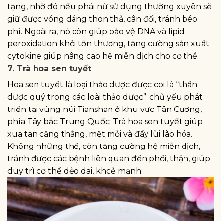
tạng, nhờ đó nếu phái nữ sử dụng thường xuyên sẽ
giữ được vóng dáng thon thả, cân đối, tránh béo
phì. Ngoài ra, nó còn giúp bảo vệ DNA và lipid
peroxidation khỏi tổn thương, tăng cường sản xuất
cytokine giúp nâng cao hệ miễn dịch cho cơ thể.
7. Trà hoa sen tuyết
Hoa sen tuyết là loại thảo dược được coi là “thần
dược quý trong các loài thảo dược”, chủ yếu phát
triển tại vùng núi Tianshan ở khu vực Tân Cương,
phía Tây bắc Trung Quốc. Trà hoa sen tuyết giúp
xua tan căng thẳng, mệt mỏi và đẩy lùi lão hóa.
Không những thế, còn tăng cường hệ miễn dịch,
tránh được các bệnh liên quan đến phổi, thận, giúp
duy trì cơ thể dẻo dai, khoẻ mạnh.