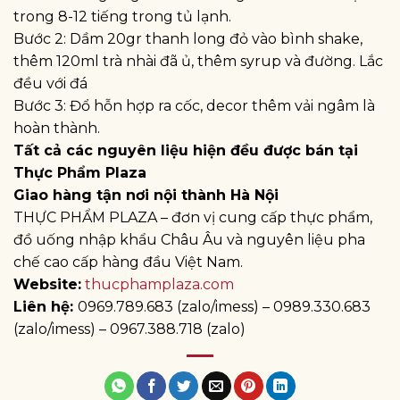
trong 8-12 tiếng trong tủ lạnh.
Bước 2: Dầm 20gr thanh long đỏ vào bình shake,
thêm 120ml trà nhài đã ủ, thêm syrup và đường. Lắc
đều với đá
Bước 3: Đổ hỗn hợp ra cốc, decor thêm vải ngâm là
hoàn thành.
Tất cả các nguyên liệu hiện đều được bán tại
Thực Phẩm Plaza
Giao hàng tận nơi nội thành Hà Nội
THỰC PHẨM PLAZA – đơn vị cung cấp thực phẩm,
đồ uống nhập khẩu Châu Âu và nguyên liệu pha
chế cao cấp hàng đầu Việt Nam.
Website:
thucphamplaza.com
Liên hệ:
0969.789.683 (zalo/imess) – 0989.330.683
(zalo/imess) – 0967.388.718 (zalo)