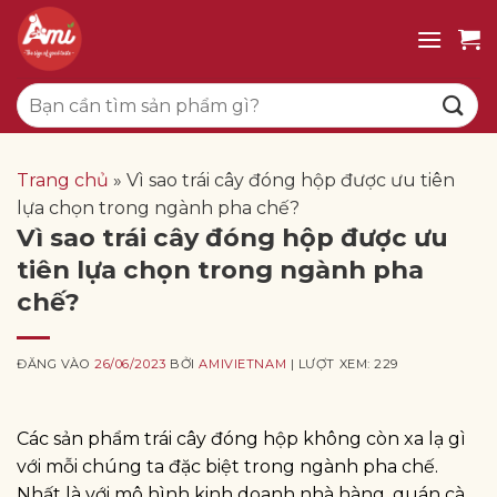
Bỏ
qua
nội
Tìm
dung
kiếm:
Trang chủ
»
Vì sao trái cây đóng hộp được ưu tiên
lựa chọn trong ngành pha chế?
Vì sao trái cây đóng hộp được ưu
tiên lựa chọn trong ngành pha
chế?
ĐĂNG VÀO
26/06/2023
BỞI
AMIVIETNAM
| LƯỢT XEM: 229
Các sản phẩm trái cây đóng hộp không còn xa lạ gì
với mỗi chúng ta đặc biệt trong ngành pha chế.
Nhất là với mô hình kinh doanh nhà hàng, quán cà