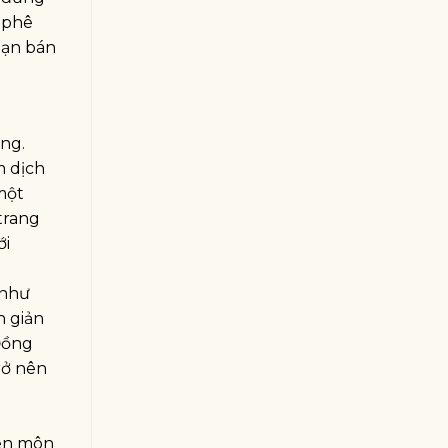
à phê
bạn bán
àng.
m dịch
một
trang
ới
 như
n giản
 Đồng
rở nên
yên môn