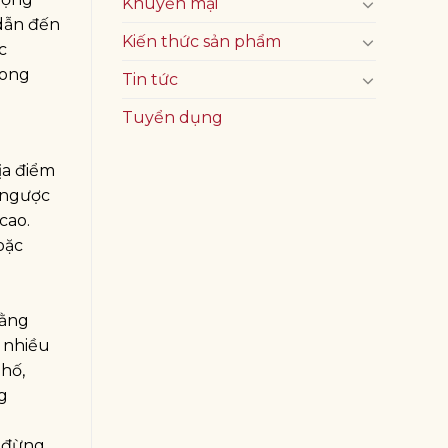
Khuyến mại
dẫn đến
Kiến thức sản phẩm
c
rong
Tin tức
Tuyển dụng
ịa điểm
à ngược
cao.
oặc
bằng
 nhiều
phố,
g
g đừng