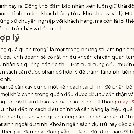
sinh xảy ra. Đồng thời đảm bảo nhân viên luôn giữ thái 
ững tình huống khách hàng tỏ ra khó chịu và vô lý. Một
ứng xử chuyên nghiệp với khách hàng, mà còn là lợi th
 ra trôi chảy và liền mạch.
ợp lý
ng quá quan trọng” là một trong những sai lầm nghiêm
 bại. Kinh doanh sẽ có rất nhiều khoản chi cần quan t
gũ nhân sự, quảng bá tiếp thị,… Bất cứ ai cũng đều muốn
n sách cần được phân bổ hợp lý để tránh lãng phí tiền 
oanh.
bạn sẽ cần xây dựng một kế hoạch tài chính để phân b
o mọi khía cạnh trong quán đều được đầu tư cẩn thận và
cũng có thể tham khảo các báo cáo trong hệ thống
máy P
u nhất để tìm cách điều chỉnh và cân bằng lại hiệu quả
inh doanh, ngân sách quán cũng cần có một khoản dự tr
hát sinh ngoài dự tính. Khoản ngân sách dự trù này đặc b
g thời gian đầu hoạt động vẫn chưa có đủ lợi nhuận để t