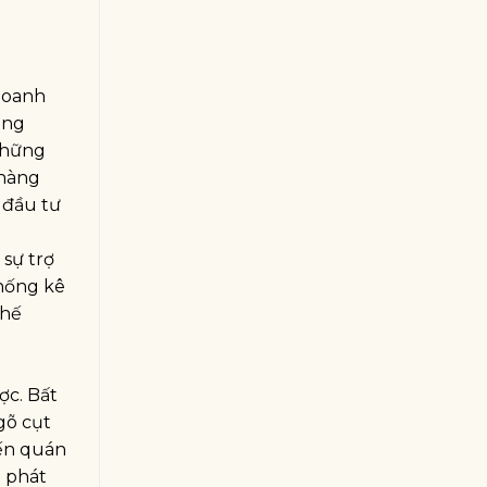
 doanh
àng
những
 hàng
 đầu tư
 sự trợ
thống kê
chế
ợc. Bất
gõ cụt
iến quán
h phát