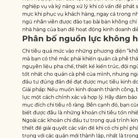
nghiệp vụ và kỹ năng xử lý khi có vấn đề phát 
mực khi phục vụ khách hàng, ngay cả trong nh
ngũ nhân viên được đào tạo bài bản không chỉ 
nhà hàng của bạn để hoạt động kinh doanh diễn
Phân bố nguồn lực không h
Chi tiêu quá mức vào những phương diện “khô
mà bạn có thể mắc phải khiến quán cà phê thất
nguyên liệu pha chế, thiết kế kiến trúc, đội n
tốt nhất cho quán cà phê của mình, nhưng ngâ
đầu tư đúng đắn để đạt được mục tiêu kinh d
Giải pháp: Nếu muốn kinh doanh thành công, 
lực một cách chính xác và hợp lý. Hãy đảm bả
mục đích chi tiêu rõ ràng. Bên cạnh đó, bạn 
biết được đâu là những khoản chi tiêu tốn nhiề
Ngoài các khoản chi đầu tư trong quá trình k
thiết để giải quyết các vấn đề khi có chi phí p
trọng với các quán mới thành lập, nhất là tron