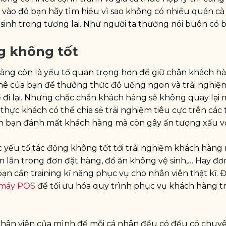
y vào đó bạn hãy tìm hiểu vì sao không có nhiều quán c
 sinh trong tương lai. Như người ta thường nói buôn có 
g không tốt
 hàng còn là yếu tố quan trọng hơn để giữ chân khách h
hê của bạn để thưởng thức đồ uống ngon và trải nghiệ
ế đi lại. Nhưng chắc chắn khách hàng sẽ không quay lại 
hực khách có thể chia sẻ trải nghiệm tiêu cực trên các 
ến bạn đánh mất khách hàng mà còn gây ấn tượng xấu v
c yếu tố tác động không tốt tới trải nghiệm khách hàng
ầm lẫn trong đơn đặt hàng, đồ ăn không vệ sinh,… Hay đơ
ạn cần training kĩ năng phục vụ cho nhân viên thật kĩ.
máy POS
để tối ưu hóa quy trình phục vụ khách hàng t
 nhân viên của mình để mỗi cá nhân đều có đều có chu