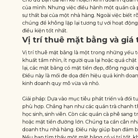
của mình. Nhưng việc điều hành một quán cà 
sự thất bại của một nhà hàng. Ngoài việc biết
chúng để không lặp lại tương tự với hoạt độn
điều kiện tốt nhất.
Vị trí thuê mặt bằng và giá
Vị trí thuê mặt bằng là một trong những yếu 
khuất tầm nhìn, ít người qua lại hoặc quá chậ
lại, các mặt bằng có mặt tiền đẹp, đông người q
Điều này là mối đe dọa đến hiệu quả kinh doa
kinh doanh quy mô vừa và nhỏ.
Giải pháp: Dựa vào mục tiêu phát triển và đố
phù hợp. Chẳng hạn như các quán trà chanh th
học sinh, sinh viên. Còn các quán cà phê sang 
hoặc mặt tiền đường lớn. Chúng ta cần cân n
doanh thu nhà hàng. Điều này giúp bạn đảm bả
Nếu bạn tìm thấy một mặt bằng có vị trí tốt, 