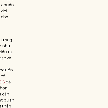
độ chuẩn
 đội
ế cho
 trọng
âm như
 đầu tư
bạc và
ổ nguồn
 có
OS
để
 hơn.
ù cần
iệt quan
ự thân