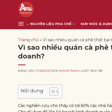
Bỏ
qua
nội
dung
NGUYÊN LIỆU PHA CHẾ
MÁY MÓC & DỤN
Trang chủ
»
Vì sao nhiều quán cà phê thất bại
Vì sao nhiều quán cà phê 
doanh?
ĐĂNG VÀO
17/05/2023
BỞI
AMIVIETNAM
| LƯỢT XEM: 183
Nội dung
Các nghiên cứu cho thấy có tới 60% các nhà hà
Cho dù bạn đã lên kế hoạch kinh doanh quán c