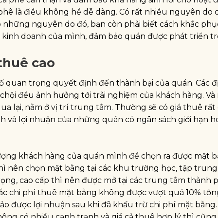
phê là điều không hề dễ dàng. Có rất nhiều nguyên do 
 rõ những nguyên do đó, bạn còn phải biết cách khắc phụ
g kinh doanh của mình, đảm bảo quán được phát triển t
 thuê cao
tố quan trọng quyết định đến thành bại của quán. Các đ
t chội đều ảnh hưởng tới trải nghiệm của khách hàng. V
ua lại, nằm ở vị trí trung tâm. Thường sẽ có giá thuê rất 
nh và lợi nhuận của những quán có ngân sách giới hạn h
i tượng khách hàng của quán mình để chọn ra được mặt 
ì nên chọn mặt bằng tại các khu trường học, tập trung
trọng, cao cấp thì nên được mở tại các trung tâm thành 
hắc chi phí thuê mặt bằng không được vượt quá 10% tổn
o được lợi nhuận sau khi đã khấu trừ chi phí mặt bằng.
không có nhiều cạnh trạnh và giá cả thuê hợp lý thì cũn