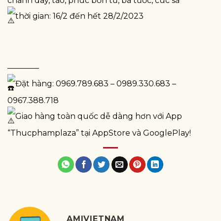
chanh dây, táo, phúc bồn tử, bá tước, cúc sả
thời gian: 16/2 đến hết 28/2/2023
————
Đặt hàng: 0969.789.683 – 0989.330.683 –
0967.388.718
Giao hàng toàn quốc dễ dàng hơn với App
“Thucphamplaza” tại AppStore và GooglePlay!
AMIVIETNAM