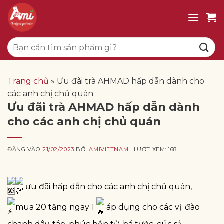
Bỏ
qua
nội
Tìm
dung
kiếm:
Trang chủ
»
Ưu đãi trà AHMAD hấp dẫn dành cho
các anh chị chủ quán
Ưu đãi trà AHMAD hấp dẫn dành
cho các anh chị chủ quán
ĐĂNG VÀO
21/02/2023
BỞI
AMIVIETNAM
| LƯỢT XEM: 168
ưu đãi hấp dẫn cho các anh chị chủ quán,
mua 20 tặng ngay 1
áp dụng cho các vị: đào