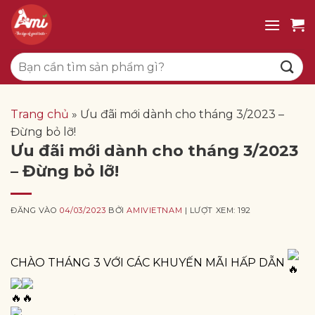
Bỏ
qua
nội
Tìm
dung
kiếm:
Trang chủ
»
Ưu đãi mới dành cho tháng 3/2023 –
Đừng bỏ lỡ!
Ưu đãi mới dành cho tháng 3/2023
– Đừng bỏ lỡ!
ĐĂNG VÀO
04/03/2023
BỞI
AMIVIETNAM
| LƯỢT XEM: 192
CHÀO THÁNG 3 VỚI CÁC KHUYẾN MÃI HẤP DẪN