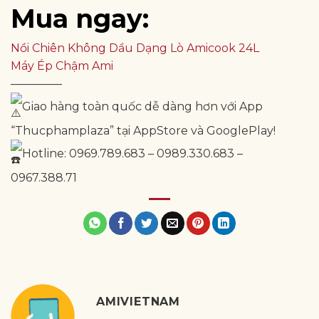
Mua ngay:
Nồi Chiên Không Dầu Dạng Lò Amicook 24L
Máy Ép Chậm Ami
————–
Giao hàng toàn quốc dễ dàng hơn với App
“Thucphamplaza” tại AppStore và GooglePlay!
Hotline: 0969.789.683 – 0989.330.683 –
0967.388.71
AMIVIETNAM