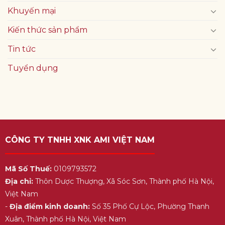
Khuyến mại
Kiến thức sản phẩm
Tin tức
Tuyển dụng
CÔNG TY TNHH XNK AMI VIỆT NAM
Mã Số Thuế:
0109793572
Địa chỉ:
Thôn Dược Thượng, Xã Sóc Sơn, Thành phố Hà Nội,
Việt Nam
-
Địa điểm kinh doanh:
Số 35 Phố Cự Lộc, Phường Thanh
Xuân, Thành phố Hà Nội, Việt Nam