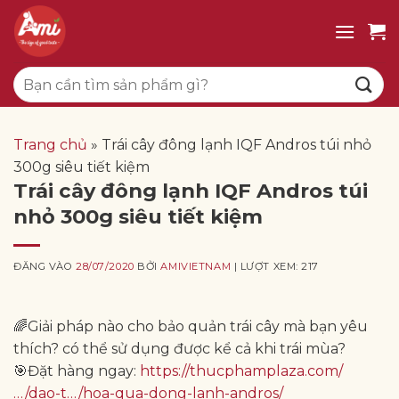
Bỏ
qua
nội
Tìm
dung
kiếm:
Trang chủ
»
Trái cây đông lạnh IQF Andros túi nhỏ
300g siêu tiết kiệm
Trái cây đông lạnh IQF Andros túi
nhỏ 300g siêu tiết kiệm
ĐĂNG VÀO
28/07/2020
BỞI
AMIVIETNAM
| LƯỢT XEM: 217
🌈Giải pháp nào cho bảo quản trái cây mà bạn yêu
thích? có thể sử dụng được kể cả khi trái mùa?
🎯Đặt hàng ngay:
https://thucphamplaza.com/
…/dao-t…/hoa-qua-dong-lanh-andros/