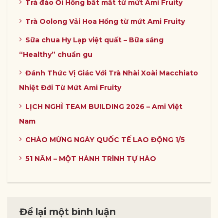
Trà đào Ổi Hồng bắt mắt từ mứt Ami Fruity
Trà Oolong Vải Hoa Hồng từ mứt Ami Fruity
Sữa chua Hy Lạp việt quất – Bữa sáng
“Healthy” chuẩn gu
Đánh Thức Vị Giác Với Trà Nhài Xoài Macchiato
Nhiệt Đới Từ Mứt Ami Fruity
LỊCH NGHỈ TEAM BUILDING 2026 – Ami Việt
Nam
CHÀO MỪNG NGÀY QUỐC TẾ LAO ĐỘNG 1/5
51 NĂM – MỘT HÀNH TRÌNH TỰ HÀO
Để lại một bình luận