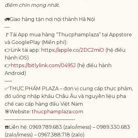
điểm chín mọng nhất.
🚛Giao hàng tận nơi nội thành Hà Nội
—
🚩Tải App mua hàng “Thucphamplaza” tại Appstore
và GooglePlay (Miễn phí):
👉Link tải app:
https://apple.co/2DC2miO
(hệ điều
hành iOS)
👉
https://bitlylink.com/0495J
(hệ điều hành
Android)
—–
✅THỰC PHẨM PLAZA – đơn vị cung cấp thực phẩm,
đồ uống nhập khẩu Châu Âu và nguyên liệu pha
chế cao cấp hàng đầu Việt Nam
🎯Website:
thucphamplaza.com
——————————————-
☎️Liên hệ: 0969.789.683 (zalo/imess) – 0989.330.683
(zalo/imess) – 0967.388.718 (zalo)