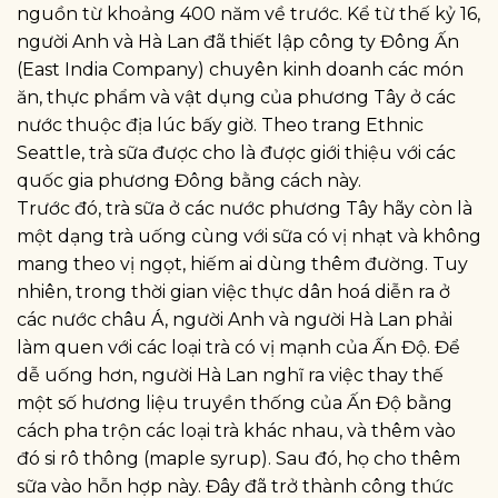
nguồn từ khoảng 400 năm về trước. Kể từ thế kỷ 16,
người Anh và Hà Lan đã thiết lập công ty Đông Ấn
(East India Company) chuyên kinh doanh các món
ăn, thực phẩm và vật dụng của phương Tây ở các
nước thuộc địa lúc bấy giờ. Theo trang Ethnic
Seattle, trà sữa được cho là được giới thiệu với các
quốc gia phương Đông bằng cách này.
Trước đó, trà sữa ở các nước phương Tây hãy còn là
một dạng trà uống cùng với sữa có vị nhạt và không
mang theo vị ngọt, hiếm ai dùng thêm đường. Tuy
nhiên, trong thời gian việc thực dân hoá diễn ra ở
các nước châu Á, người Anh và người Hà Lan phải
làm quen với các loại trà có vị mạnh của Ấn Độ. Để
dễ uống hơn, người Hà Lan nghĩ ra việc thay thế
một số hương liệu truyền thống của Ấn Độ bằng
cách pha trộn các loại trà khác nhau, và thêm vào
đó si rô thông (maple syrup). Sau đó, họ cho thêm
sữa vào hỗn hợp này. Đây đã trở thành công thức