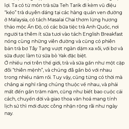
lợi. Ta có từ món trà sữa Teh Tarik đi kèm vũ điệu
“kéo” trà duyên dáng tại các hàng quán ven đường
ở Malaysia, có tách Masalai Chai thơm lừng hương
thảo mộc Ấn Độ, có các bữa tiệc trà Anh Quốc, nơi
người ta thêm ít sữa tươi vào tách English Breakfast
nóng cùng những viên đường và cũng có phiên
bản trà bơ Tây Tạng vượt ngàn dặm xa xôi, với bơ và
sữa được làm từ sữa bò Yak đặc biệt.
Ở nhiều nơi trên thế giới, trà và sữa gần như một cặp
đôi “thiên mệnh”, và chúng đã gắn bó với nhau
trong nhiều năm rồi. Tuy vậy, cũng từng có thời mà
chẳng ai nghĩ rằng chúng thuộc về nhau, và phải
mất đến gần trăm năm, cũng như biết bao cuộc cải
cách, chuyển dời và giao thoa văn hoá mang tính
lịch sử thì mới được công nhận rộng rãi như ngày
nay.