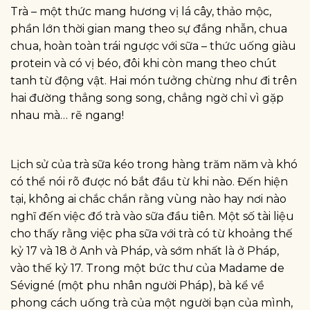
Trà – một thức mang hương vị lá cây, thảo mộc,
phần lớn thời gian mang theo sự đắng nhẫn, chua
chua, hoàn toàn trái ngược với sữa – thức uống giàu
protein và có vị béo, đôi khi còn mang theo chút
tanh từ động vật. Hai món tưởng chừng như đi trên
hai đường thẳng song song, chẳng ngờ chỉ vì gặp
nhau mà… rẽ ngang!
Lịch sử của trà sữa kéo trong hàng trăm năm và khó
có thể nói rõ được nó bắt đầu từ khi nào. Đến hiện
tại, không ai chắc chắn rằng vùng nào hay nơi nào
nghĩ đến việc đổ trà vào sữa đầu tiên. Một số tài liệu
cho thấy rằng việc pha sữa với trà có từ khoảng thế
kỷ 17 và 18 ở Anh và Pháp, và sớm nhất là ở Pháp,
vào thế kỷ 17. Trong một bức thư của Madame de
Sévigné (một phu nhân người Pháp), bà kể về
phong cách uống trà của một người bạn của mình,