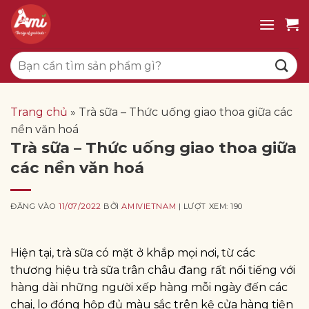
Bỏ
qua
nội
Tìm
dung
kiếm:
Trang chủ
»
Trà sữa – Thức uống giao thoa giữa các
nền văn hoá
Trà sữa – Thức uống giao thoa giữa
các nền văn hoá
ĐĂNG VÀO
11/07/2022
BỞI
AMIVIETNAM
| LƯỢT XEM: 190
Hiện tại, trà sữa có mặt ở khắp mọi nơi, từ các
thương hiệu trà sữa trân châu đang rất nổi tiếng với
hàng dài những người xếp hàng mỗi ngày đến các
chai, lọ đóng hộp đủ màu sắc trên kệ cửa hàng tiện