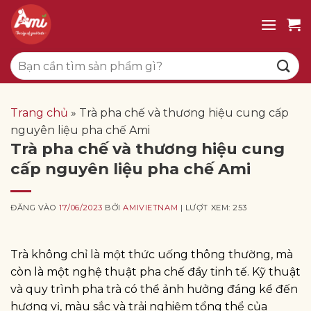
Bỏ
qua
nội
Tìm
dung
kiếm:
Trang chủ
»
Trà pha chế và thương hiệu cung cấp
nguyên liệu pha chế Ami
Trà pha chế và thương hiệu cung
cấp nguyên liệu pha chế Ami
ĐĂNG VÀO
17/06/2023
BỞI
AMIVIETNAM
| LƯỢT XEM: 253
Trà không chỉ là một thức uống thông thường, mà
còn là một nghệ thuật pha chế đầy tinh tế. Kỹ thuật
và quy trình pha trà có thể ảnh hưởng đáng kể đến
hương vị, màu sắc và trải nghiệm tổng thể của