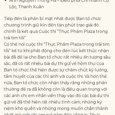
Anh Nguyễn Trong Hà – Điều phối Chi nhánh Cự
Lộc, Thanh Xuân
Tiếp đến là phần bí mật nhất được Ban tổ chức
chương trình giữ kín đến tận phút trao giải đó
chính là kết quả Cuộc thi “Thực Phẩm Plaza trong
trái tim tôi”
Có thể nói cuộc thi “Thực Phẩm Plaza trong trái tim
tôi” kể từ khi phát động cho đến lúc kết thúc nhận
bài đã để lại cho Ban tổ chức rất nhiều ấn tượng sâu
sắc, đã có rất nhiều bài dự thi gửi về hòm thư của
Ban tổ chức thể hiện được sự chăm chút kỹ lưỡng,
tâm huyết của các thí sinh với cuộc thi. Và hơn thế
nữa, Ban tổ chức còn nhận thấy rằng những phần
thưởng đề ra đã không còn là điều quan trọng với
các anh chị em nhân viên thay vào đó các bài dự thi
gửi về đã thể hiện rất nhiều tình cảm, những kỷ
niệm khó quên và những mong muốn chân thành
nhất mà anh chị em gửi gắm đến công ty Thực