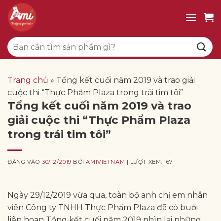
Bỏ
qua
nội
Tìm
dung
kiếm:
Trang chủ
»
Tổng kết cuối năm 2019 và trao giải
cuộc thi “Thực Phẩm Plaza trong trái tim tôi”
Tổng kết cuối năm 2019 và trao
giải cuộc thi “Thực Phẩm Plaza
trong trái tim tôi”
ĐĂNG VÀO
30/12/2019
BỞI
AMIVIETNAM
| LƯỢT XEM: 167
Ngày 29/12/2019 vừa qua, toàn bộ anh chị em nhân
viên Công ty TNHH Thực Phẩm Plaza đã có buổi
liên hoan Tổng kết cuối năm 2019 nhìn lại những