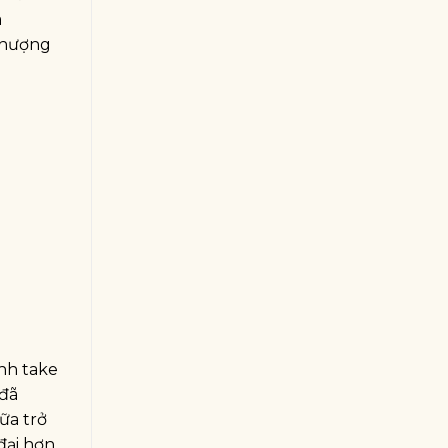
a
 nhượng
nh take
 đã
ữa trở
đại hơn,