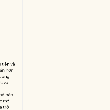
 tiên và
gần hơn
 dòng
c và
thể bán
ục mở
a trở