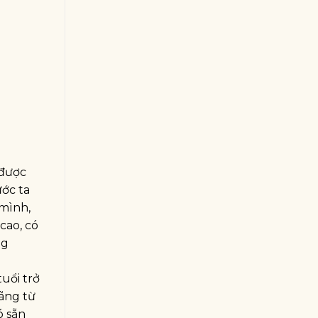
 được
ớc ta
 mình,
cao, có
ng
uổi trở
hãng từ
ó sẵn