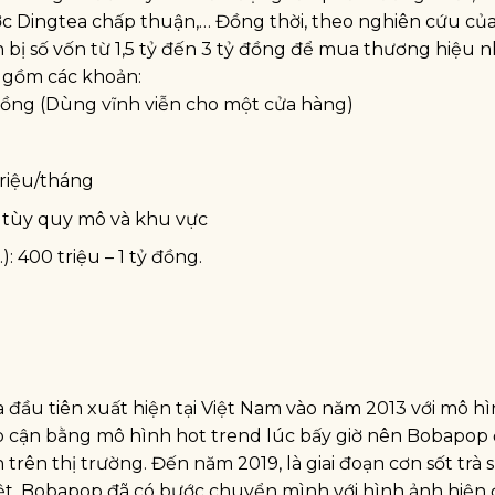
c Dingtea chấp thuận,… Đồng thời, theo nghiên cứu củ
 bị số vốn từ 1,5 tỷ đến 3 tỷ đồng để mua thương hiệu
o gồm các khoản:
ồng (Dùng vĩnh viễn cho một cửa hàng)
triệu/tháng
 tùy quy mô và khu vực
: 400 triệu – 1 tỷ đồng.
đầu tiên xuất hiện tại Việt Nam vào năm 2013 với mô hì
ếp cận bằng mô hình hot trend lúc bấy giờ nên Bobapop
ên thị trường. Đến năm 2019, là giai đoạn cơn sốt trà s
iệt, Bobapop đã có bước chuyển mình với hình ảnh hiện 