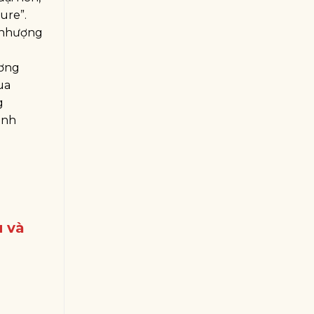
ure”.
u nhượng
ương
ua
g
ành
 và