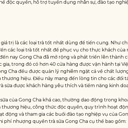
a chế độc quyền, hỗ trợ tuyển dụng nhân sự, đào tạo nghi
iá trị là các loại trà tốt nhất dùng để tiến cung. Như c
n các loại trà tốt nhất để phục vụ cho thực khách của 
, đến nay Gong Cha đã mở rộng và phát triển lên thành 
 gia, trong đó có hơn 40 cửa hàng được vận hành tại Vi
ong Cha đều được quản lý nghiêm ngặt cả về chất lượn
 thương hiệu. Điều này mang đến lòng tin cho các đối t
à sữa được khách hàng yêu thích và tiềm năng kinh do
 sữa của Gong Cha khá cao, thường dao động trong kho
n thương hiệu, công thức độc quyền, quy trình hoạt độn
oạt động và tham gia các buổi đào tạo nghiệp vụ của Go
chi phí nhượng quyền trà sữa Gong Cha cụ thể bao gồm: