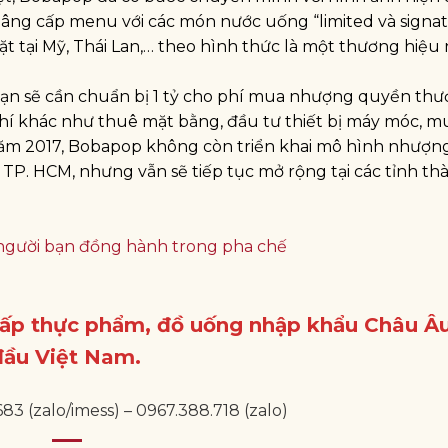
 nâng cấp menu với các món nước uống “limited và signat
t tại Mỹ, Thái Lan,… theo hình thức là một thương hiệ
ạn sẽ cần chuẩn bị 1 tỷ cho phí mua nhượng quyền th
hí khác như thuê mặt bằng, đầu tư thiết bị máy móc, m
năm 2017, Bobapop không còn triển khai mô hình nhượn
à TP. HCM, nhưng vẫn sẽ tiếp tục mở rộng tại các tỉnh th
 người bạn đồng hành trong pha chế
ấp thực phẩm, đồ uống nhập khẩu Châu Âu
đầu Việt Nam.
83 (zalo/imess) – 0967.388.718 (zalo)