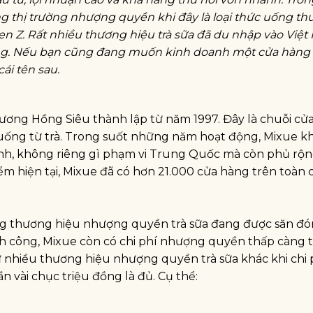
ng thị trường nhượng quyền khi đây là loại thức uống th
en Z. Rất nhiều thương hiệu trà sữa đã du nhập vào Việt
ường. Nếu bạn cũng đang muốn kinh doanh một cửa hàng
ái tên sau.
ương Hồng Siêu thành lập từ năm 1997. Đây là chuỗi cử
 uống từ trà. Trong suốt những năm hoạt động, Mixue 
nh, không riêng gì phạm vi Trung Quốc mà còn phủ rộng
ểm hiện tại, Mixue đã có hơn 21.000 cửa hàng trên toàn c
ng thương hiệu nhượng quyền trà sữa đang được săn đó
nh công, Mixue còn có chi phí nhượng quyền thấp càng 
 nhiều thương hiệu nhượng quyền trà sữa khác khi chi 
ần vài chục triệu đồng là đủ. Cụ thể: