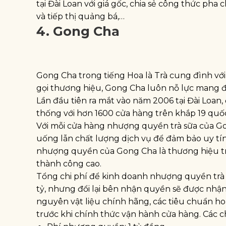
tại Đài Loan với giá gốc, chia sẻ công thức ph
và tiếp thị quảng bá,…
4. Gong Cha
Gong Cha trong tiếng Hoa là Trà cung đình với g
gọi thương hiệu, Gong Cha luôn nỗ lực mang đế
Lần đầu tiên ra mắt vào năm 2006 tại Đài Loan
thống với hơn 1600 cửa hàng trên khắp 19 quốc
Với mỗi cửa hàng nhượng quyền trà sữa của G
uống lẫn chất lượng dịch vụ để đảm bảo uy tín
nhượng quyền của Gong Cha là thương hiệu tr
thành công cao.
Tổng chi phí để kinh doanh nhượng quyền trà
tỷ, nhưng đổi lại bên nhận quyền sẽ được nhậ
nguyên vật liệu chính hãng, các tiêu chuẩn h
trước khi chính thức vận hành cửa hàng. Các 