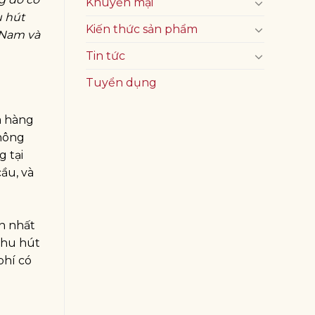
Khuyến mại
u hút
Kiến thức sản phẩm
 Nam và
Tin tức
Tuyển dụng
a hàng
không
 tại
ầu, và
n nhất
thu hút
phí có