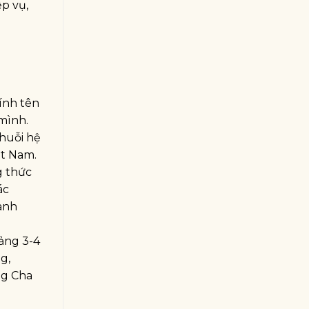
ệp vụ,
hính tên
mình.
chuỗi hệ
ệt Nam.
g thức
ác
anh
ảng 3-4
g,
ng Cha