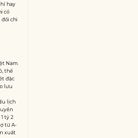
phí hay
i có
đổi chi
iệt Nam.
ó, thế
ét đặc
o lưu
du lịch
quyền
1 tỷ 2
ợ từ A-
ản xuất