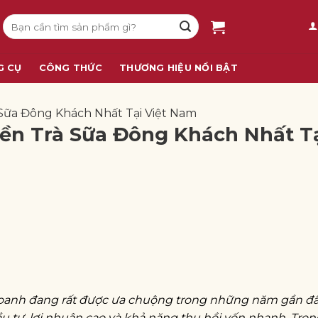
Tìm
kiếm:
G CỤ
CÔNG THỨC
THƯƠNG HIỆU NỔI BẬT
ữa Đông Khách Nhất Tại Việt Nam
n Trà Sữa Đông Khách Nhất T
oanh đang rất được ưa chuộng trong những năm gần đâ
 đầu tư, lợi nhuận cao và khả năng thu hồi vốn nhanh. Tro