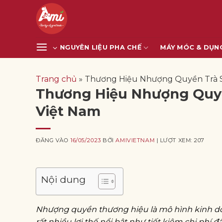
Bỏ
qua
nội
dung
NGUYÊN LIỆU PHA CHẾ
MÁY MÓC & DỤN
Trang chủ
»
Thương Hiệu Nhượng Quyền Trà S
Thương Hiệu Nhượng Quyề
Việt Nam
ĐĂNG VÀO
16/05/2023
BỞI
AMIVIETNAM
| LƯỢT XEM: 207
Nội dung
Nhượng quyền thương hiệu là mô hình kinh d
rất nhiều lợi thế nổi bật như tiết kiệm chi phí