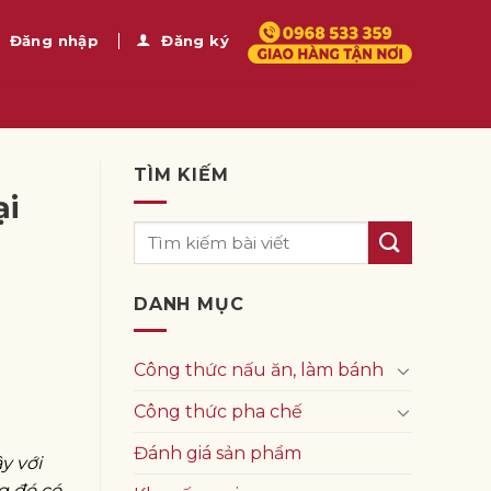
Đăng nhập
Đăng ký
TÌM KIẾM
ại
DANH MỤC
Công thức nấu ăn, làm bánh
Công thức pha chế
Đánh giá sản phẩm
y với
ng đó có