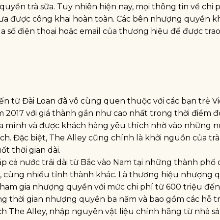
quyền trà sữa. Tuy nhiên hiện nay, mọi thông tin về chi 
hưa được công khai hoàn toàn. Các bên nhượng quyền kh
a số điện thoại hoặc email của thương hiệu để được trao 
ến từ Đài Loan đã vô cùng quen thuộc với các bạn trẻ V
2017 với giá thành gần như cao nhất trong thời điểm đ
ủa mình và được khách hàng yêu thích nhờ vào những n
h. Đặc biệt, The Alley cũng chính là khởi nguồn của trà
t thời gian dài.
ắp cả nước trải dài từ Bắc vào Nam tại những thành phố 
ế, cùng nhiều tỉnh thành khác. Là thương hiệu nhượng 
 tham gia nhượng quyền với mức chi phí từ 600 triệu đến 
ng thời gian nhượng quyền ba năm và bao gồm các hỗ tr
h The Alley, nhập nguyên vật liệu chính hãng từ nhà s