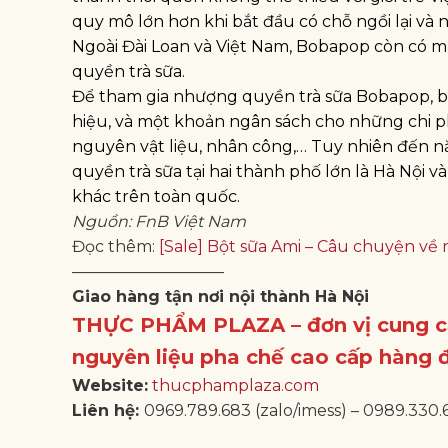
quy mô lớn hơn khi bắt đầu có chỗ ngồi lại và
Ngoài Đài Loan và Việt Nam, Bobapop còn có mặ
quyền trà sữa.
Để tham gia nhượng quyền trà sữa Bobapop, b
hiệu, và một khoản ngân sách cho những chi p
nguyên vật liệu, nhân công,… Tuy nhiên đến 
quyền trà sữa tại hai thành phố lớn là Hà Nội v
khác trên toàn quốc.
Nguồn: FnB Việt Nam
Đọc thêm:
[Sale] Bột sữa Ami – Câu chuyện về
—————————–
Giao hàng tận nơi nội thành Hà Nội
THỰC PHẨM PLAZA – đơn vị cung c
nguyên liệu pha chế cao cấp hàng 
Website:
thucphamplaza.com
Liên hệ:
0969.789.683 (zalo/imess) – 0989.330.6