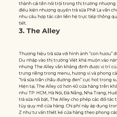
thành cái tên nổi trội trong thị trường nhượng 
điều kiện nhượng quyền trà sữa Phê La vẫn c
nhu cầu hợp tác cần liên hệ trực tiếp thông qu
tiết.
3. The Alley
Thương hiệu trà sữa với hình ảnh “con hươu” đ
Du nhập vào thị trường Việt khá muộn vào năm 
nhưng The Alley vẫn khẳng định được vị trí c
trưng riêng trong menu, hương vị và phong các
“trà sữa trân châu đường đen” cực hot trong suố
Hiện tại, The Alley có hơn 40 cửa hàng trên kh
như TP. HCM, Hà Nội, Đà Nẵng, Nha Trang, Hu
trà sữa nổi bật, The Alley cho phép các đối tác
tùy quy mô cửa hàng. Chi phí này áp dụng tro
Z như tư vấn thiết kế cửa hàng theo phong các