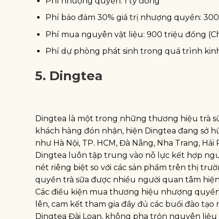
Phí nhượng quyền: 1 tỷ đồng
Phí bảo đảm 30% giá trị nhượng quyền: 300 
Phí mua nguyên vật liệu: 900 triệu đồng (
Phí dự phòng phát sinh trong quá trình kin
5. Dingtea
Dingtea là một trong những thương hiệu trà s
khách hàng đón nhận, hiện Dingtea đang sở h
như Hà Nội, TP. HCM, Đà Nẵng, Nha Trang, Hải 
Dingtea luôn tập trung vào nỗ lực kết hợp ng
nét riêng biệt so với các sản phẩm trên thị t
quyền trà sữa được nhiều người quan tâm hiện
Các điều kiện mua thương hiệu nhượng quyền t
lên, cam kết tham gia đầy đủ các buổi đào tạo
Dingtea Đài Loan, không pha trộn nguyên liệu 