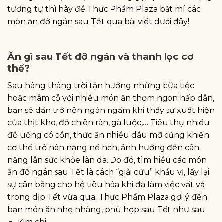
tương tự thì hãy để Thực Phẩm Plaza bật mí các
món ăn đỡ ngán sau Tết qua bài viết dưới đây!
Ăn gì sau Tết đỡ ngán và thanh lọc cơ
thể?
Sau hàng tháng trời tận hưởng những bữa tiệc
hoặc mâm cỗ với nhiều món ăn thơm ngon hấp dẫn,
bạn sẽ dần trở nên ngán ngẩm khi thấy sự xuất hiện
của thịt kho, đồ chiên rán, gà luộc,… Tiêu thụ nhiều
đồ uống có cồn, thức ăn nhiều dầu mỡ cũng khiến
cơ thể trở nên nặng nề hơn, ảnh hưởng đến cân
nặng lẫn sức khỏe làn da. Do đó, tìm hiểu các món
ăn đỡ ngán sau Tết là cách “giải cứu” khẩu vị, lấy lại
sự cân bằng cho hệ tiêu hóa khi đã làm việc vất vả
trong dịp Tết vừa qua. Thực Phẩm Plaza gợi ý đến
bạn món ăn nhẹ nhàng, phù hợp sau Tết như sau:
Kim chi