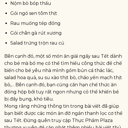
Nộm bò bóp thấu
Gỏi ngó sen tôm thịt
Rau muống tép đồng
Gỏi chân gà rút xương
Salad trứng trộn rau củ
Bên cạnh đó, một số món ăn giải ngấy sau Tết dành
cho bé mà bố mẹ có thể tìm hiểu công thức để chế
biến cho bé yêu nhà mình gồm bún cá thác lác,
salad hoa quả, su su xào thịt bò, cháo yến mạch thịt
bò,… Bên cạnh đó, bạn cũng cần hạn chế thức ăn
đóng hộp bởi tuy rất ngon nhưng có thể khiến bé
bị đầy bụng, khó tiêu.
Mong rằng những thông tin trong bài viết đã giúp
bạn biết được các món ăn đỡ ngán thanh lọc cơ thể
sau Tết. Đừng quên truy cập Thực Phẩm Plaza
thường xuyên để cập nhật thêm nhiều bài viết thú