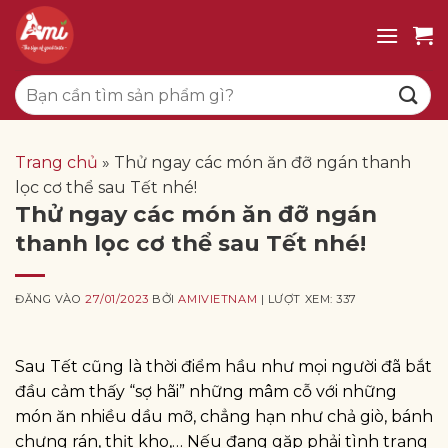
Bỏ
qua
nội
Tìm
dung
kiếm:
Trang chủ
»
Thử ngay các món ăn đỡ ngán thanh
lọc cơ thể sau Tết nhé!
Thử ngay các món ăn đỡ ngán
thanh lọc cơ thể sau Tết nhé!
ĐĂNG VÀO
27/01/2023
BỞI
AMIVIETNAM
| LƯỢT XEM: 337
Sau Tết cũng là thời điểm hầu như mọi người đã bắt
đầu cảm thấy “sợ hãi” những mâm cỗ với những
món ăn nhiều dầu mỡ, chẳng hạn như chả giò, bánh
chưng rán, thịt kho,… Nếu đang gặp phải tình trạng