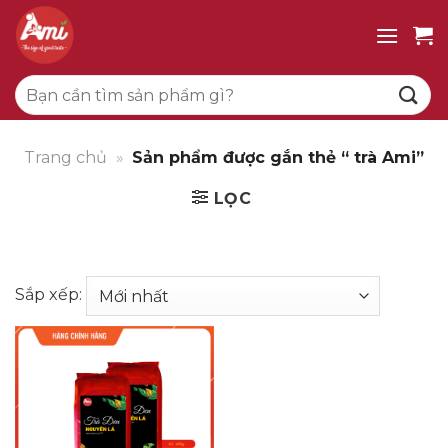
Bỏ
qua
nội
Tìm
dung
kiếm:
Trang chủ
»
Sản phẩm được gắn thẻ “ trà Ami”
LỌC
Sắp xếp: