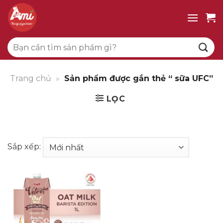
Bỏ
qua
nội
Tìm
dung
kiếm:
Trang chủ
»
Sản phẩm được gắn thẻ “ sữa UFC”
LỌC
Sắp xếp: