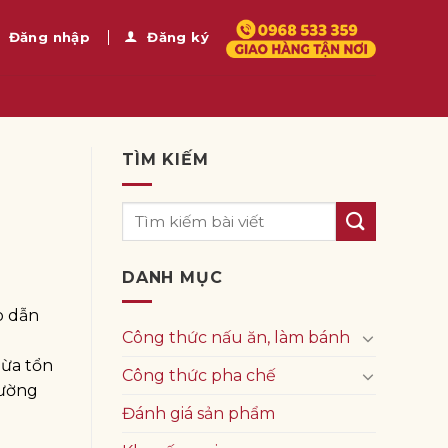
Đăng nhập
Đăng ký
TÌM KIẾM
DANH MỤC
p dẫn
Công thức nấu ăn, làm bánh
gừa tổn
Công thức pha chế
hường
Đánh giá sản phẩm