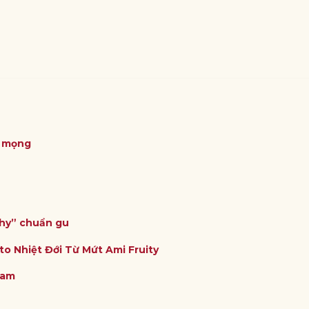
ỏ mọng
thy” chuẩn gu
to Nhiệt Đới Từ Mứt Ami Fruity
Nam