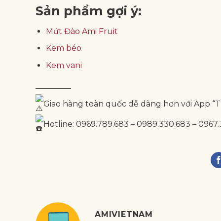
Sản phẩm gợi ý:
Mứt Đào Ami Fruit
Kem béo
Kem vani
————–
Giao hàng toàn quốc dễ dàng hơn với App “
Hotline: 0969.789.683 – 0989.330.683 – 0967.
AMIVIETNAM