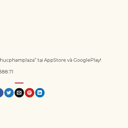
Thucphamplaza” tại AppStore và GooglePlay!
388.71