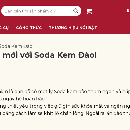
Tìm
kiếm:
G CỤ
CÔNG THỨC
THƯƠNG HIỆU NỔI BẬT
 Soda Kem Đào!
y mới với Soda Kem Đào!
 hiện là bạn đã có một ly Soda kem đào thơm ngon và hấ
ho ngày hè hoàn hảo!
g thiết yếu trong việc giữ gìn sức khỏe mắt và ngăn n
g bằng cách làm se khít lỗ chân lông. Ngoài ra, ăn đào t