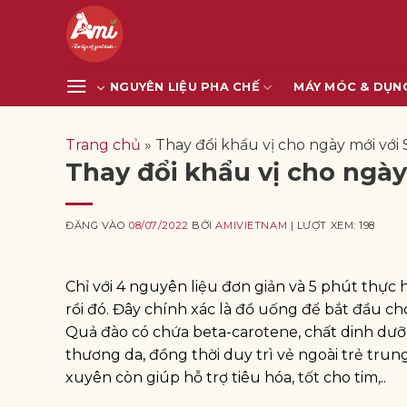
Bỏ
qua
nội
dung
NGUYÊN LIỆU PHA CHẾ
MÁY MÓC & DỤN
Trang chủ
»
Thay đổi khẩu vị cho ngày mới với
Thay đổi khẩu vị cho ngà
ĐĂNG VÀO
08/07/2022
BỞI
AMIVIETNAM
| LƯỢT XEM: 198
Chỉ với 4 nguyên liệu đơn giản và 5 phút thực
rồi đó. Đây chính xác là đồ uống để bắt đầu c
Quả đào có chứa beta-carotene, chất dinh dưỡn
thương da, đồng thời duy trì vẻ ngoài trẻ trun
xuyên còn giúp hỗ trợ tiêu hóa, tốt cho tim,..