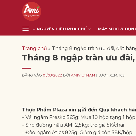
Bỏ
qua
nội
dung
NGUYÊN LIỆU PHA CHẾ
MÁY MÓC & DỤN
Trang chủ
»
Tháng 8 ngập tràn ưu đãi, đặt hàn
Tháng 8 ngập tràn ưu đãi,
ĐĂNG VÀO
01/08/2022
BỞI
AMIVIETNAM
| LƯỢT XEM: 165
Thực Phẩm Plaza xin gửi đến Quý khách hà
– Vải ngâm Fresko 565g: Mua 10 hộp tặng 1 hộp
– Siro đường nâu AMI 2,5kg: trợ giá 5K/chai
– Đào ngâm Atlas 825g: Giảm giá còn 58K/hộp