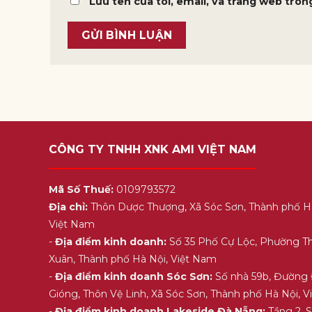
Lưu tên của tôi, email, và trang web trong
CÔNG TY TNHH XNK AMI VIỆT NAM
Mã Số Thuế:
0109793572
Địa chỉ:
Thôn Dược Thượng, Xã Sóc Sơn, Thành phố H
Việt Nam
-
Địa điểm kinh doanh:
Số 35 Phố Cự Lộc, Phường T
Xuân, Thành phố Hà Nội, Việt Nam
-
Địa điểm kinh doanh Sóc Sơn:
Số nhà 59b, Đường
Gióng, Thôn Vệ Linh, Xã Sóc Sơn, Thành phố Hà Nội, 
-
Địa điểm kinh doanh Lakeside Đà Nẵng:
Tầng 2, 