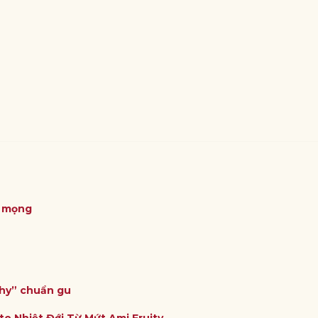
ỏ mọng
thy” chuẩn gu
to Nhiệt Đới Từ Mứt Ami Fruity