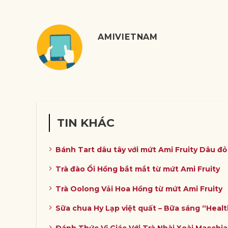
AMIVIETNAM
TIN KHÁC
Bánh Tart dâu tây với mứt Ami Fruity Dâu đ
Trà đào Ổi Hồng bắt mắt từ mứt Ami Fruity
Trà Oolong Vải Hoa Hồng từ mứt Ami Fruity
Sữa chua Hy Lạp việt quất – Bữa sáng “Heal
Đánh Thức Vị Giác Với Trà Nhài Xoài Macchia