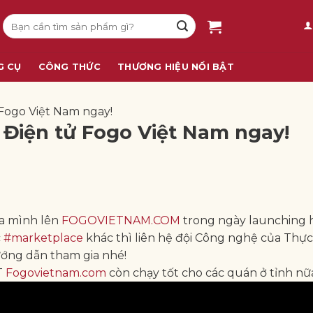
Tìm
kiếm:
G CỤ
CÔNG THỨC
THƯƠNG HIỆU NỔI BẬT
Fogo Việt Nam ngay!
Điện tử Fogo Việt Nam ngay!
a mình lên
FOGOVIETNAM.COM
trong ngày launching 
c
#marketplace
khác thì liên hệ đội Công nghệ của Th
ướng dẫn tham gia nhé!
T
Fogovietnam.com
còn chạy tốt cho các quán ở tỉnh nữ