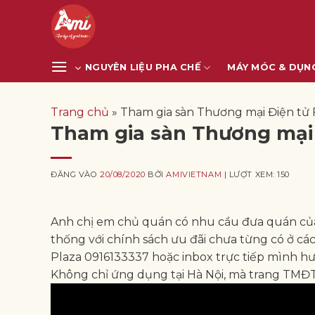
Bỏ
qua
nội
dung
NGUYÊN LIỆU PHA CHẾ
MÁY MÓC & DỤN
Trang chủ
»
Tham gia sàn Thương mại Điện tử 
Tham gia sàn Thương mại 
ĐĂNG VÀO
20/08/2020
BỞI
AMIVIETNAM
| LƯỢT XEM: 150
Anh chị em chủ quán có nhu cầu đưa quán củ
thống với chính sách ưu đãi chưa từng có ở cá
Plaza 0916133337 hoặc inbox trực tiếp mình h
Không chỉ ứng dụng tại Hà Nội, mà trang TMĐ