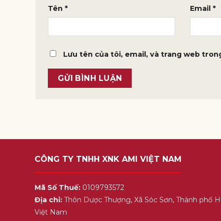
Tên
*
Email
*
Lưu tên của tôi, email, và trang web trong
CÔNG TY TNHH XNK AMI VIỆT NAM
Mã Số Thuế:
0109793572
Địa chỉ:
Thôn Dược Thượng, Xã Sóc Sơn, Thành phố H
Việt Nam