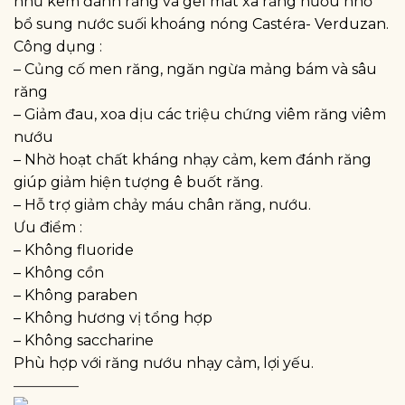
như kem đánh răng và gel mát xa răng nướu nhờ
bổ sung nước suối khoáng nóng Castéra- Verduzan.
Công dụng :
– Củng cố men răng, ngăn ngừa mảng bám và sâu
răng
– Giảm đau, xoa dịu các triệu chứng viêm răng viêm
nướu
– Nhờ hoạt chất kháng nhạy cảm, kem đánh răng
giúp giảm hiện tượng ê buốt răng.
– Hỗ trợ giảm chảy máu chân răng, nướu.
Ưu điểm :
– Không fluoride
– Không cồn
– Không paraben
– Không hương vị tổng hợp
– Không saccharine
Phù hợp với răng nướu nhạy cảm, lợi yếu.
————–