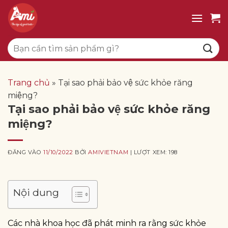
Bỏ
qua
nội
Tìm
dung
kiếm:
Trang chủ
»
Tại sao phải bảo vệ sức khỏe răng
miệng?
Tại sao phải bảo vệ sức khỏe răng
miệng?
ĐĂNG VÀO
11/10/2022
BỞI
AMIVIETNAM
| LƯỢT XEM: 198
Nội dung
Các nhà khoa học đã phát minh ra rằng sức khỏe