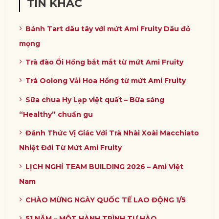
TIN KHÁC
Bánh Tart dâu tây với mứt Ami Fruity Dâu đỏ
mọng
Trà đào Ổi Hồng bắt mắt từ mứt Ami Fruity
Trà Oolong Vải Hoa Hồng từ mứt Ami Fruity
Sữa chua Hy Lạp việt quất – Bữa sáng
“Healthy” chuẩn gu
Đánh Thức Vị Giác Với Trà Nhài Xoài Macchiato
Nhiệt Đới Từ Mứt Ami Fruity
LỊCH NGHỈ TEAM BUILDING 2026 – Ami Việt
Nam
CHÀO MỪNG NGÀY QUỐC TẾ LAO ĐỘNG 1/5
51 NĂM – MỘT HÀNH TRÌNH TỰ HÀO