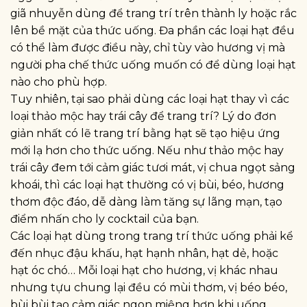
giã nhuyễn dùng để trang trí trên thành ly hoặc rắc
lên bề mặt của thức uống. Đa phần các loại hạt đều
có thể làm được điều này, chỉ tùy vào hương vị mà
người pha chế thức uống muốn có để dùng loại hạt
nào cho phù hợp.
Tuy nhiên, tại sao phải dùng các loại hạt thay vì các
loại thảo mộc hay trái cây để trang trí? Lý do đơn
giản nhất có lẽ trang trí bằng hạt sẽ tạo hiệu ứng
mới lạ hơn cho thức uống. Nếu như thảo mộc hay
trái cây đem tới cảm giác tươi mát, vị chua ngọt sảng
khoái, thì các loại hạt thường có vị bùi, béo, hương
thơm độc đáo, dễ dàng làm tăng sự lãng mạn, tạo
điểm nhấn cho ly cocktail của bạn.
Các loại hạt dùng trong trang trí thức uống phải kể
đến nhục đậu khấu, hạt hạnh nhân, hạt dẻ, hoặc
hạt óc chó… Mỗi loại hạt cho hương, vị khác nhau
nhưng tựu chung lại đều có mùi thơm, vị béo béo,
bùi bùi tạo cảm giác ngon miệng hơn khi uống.