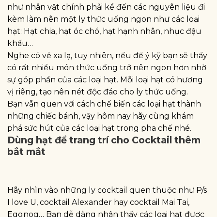
như nhân vật chính phải kể đến các nguyên liệu đi
kèm làm nên một ly thức uống ngon như các loại
hạt: Hạt chia, hạt óc chó, hạt hạnh nhân, nhục đậu
khấu…
Nghe có vẻ xa lạ, tuy nhiên, nếu để ý kỹ bạn sẽ thấy
có rất nhiều món thức uống trở nên ngon hơn nhờ
sự góp phần của các loại hạt. Mỗi loại hạt có hương
vị riêng, tạo nên nét độc đáo cho ly thức uống.
Bạn vẫn quen với cách chế biến các loại hạt thành
những chiếc bánh, vậy hôm nay hãy cùng khám
phá sức hút của các loại hạt trong pha chế nhé.
Dùng hạt để trang trí cho Cocktail thêm
bắt mắt
Hãy nhìn vào những ly cocktail quen thuộc như P/s
I love U, cocktail Alexander hay cocktail Mai Tai,
Eggnog… Bạn dễ dàng nhận thấy các loại hạt được