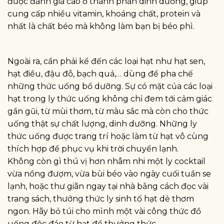
được đánh giá cao ở thành phần dinh dưỡng, giúp
cung cấp nhiều vitamin, khoáng chất, protein và
nhất là chất béo mà không làm bạn bị béo phì.
Ngoài ra, cần phải kể đến các loại hạt như hạt sen,
hạt điều, đậu đỗ, bạch quả,… dùng để pha chế
những thức uống bổ dưỡng. Sự có mặt của các loại
hạt trong ly thức uống không chỉ đem tới cảm giác
gần gũi, từ mùi thơm, từ màu sắc mà còn cho thức
uống thật sự chất lượng, dinh dưỡng. Những ly
thức uống được trang trí hoặc làm từ hạt vô cùng
thích hợp để phục vụ khi trời chuyển lạnh.
Không còn gì thú vị hơn nhâm nhi một ly cocktail
vừa nồng đượm, vừa bùi béo vào ngày cuối tuần se
lạnh, hoặc thư giãn ngay tại nhà bằng cách đọc vài
trang sách, thưởng thức ly sinh tố hạt dẻ thơm
ngon. Hãy bỏ túi cho mình một vài công thức đồ
uống độc đáo từ hạt để thưởng thức