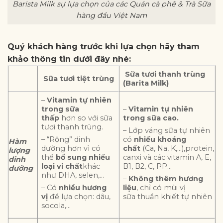
Barista Milk sự lựa chọn của các Quán cà phê & Trà Sữa
hàng đầu Việt Nam
Quý khách hàng trước khi lựa chọn hãy tham
khảo thông tin dưới đây nhé:
Sữa tươi thanh trùng
Sữa tươi tiệt trùng
(Barita Milk)
–
Vitamin tự nhiên
trong sữa
–
Vitamin tự nhiên
thấp
hơn so với sữa
trong sữa cao.
tươi thanh trùng.
– Lớp váng sữa tự nhiên
– “Rộng” dinh
có
nhiều khoáng
Hàm
dưỡng hơn vì có
chất
(Ca, Na, K,…),protein,
lượng
thể
bổ sung nhiều
canxi và các vitamin A, E,
dinh
loại vi chất
khác
B1, B2, C, PP…
dưỡng
như DHA, selen,…
–
Không thêm hương
– Có
nhiều hương
liệu
, chỉ có mùi vị
vị
để lựa chọn: dâu,
sữa thuần khiết tự nhiên
socola,…