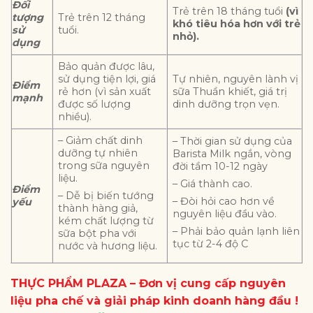
Đối
Trẻ trên 18 tháng tuổi
(vì
tượng
Trẻ trên 12 tháng
khó tiêu hóa hơn với trẻ
sử
tuổi.
nhỏ).
dụng
Bảo quản được lâu,
sử dụng tiện lợi, giá
Tự nhiên, nguyên lành vị
Điểm
rẻ hơn (vì sản xuất
sữa Thuần khiết, giá trị
mạnh
được số lượng
dinh dưỡng trọn vẹn.
nhiều).
– Giảm chất dinh
– Thời gian sử dụng của
dưỡng tự nhiên
Barista Milk ngắn, vòng
trong sữa nguyên
đời tầm 10-12 ngày
liệu.
– Giá thành cao.
Điểm
– Dễ bị biến tướng
– Đòi hỏi cao hơn về
yếu
thành hàng giả,
nguyên liệu đầu vào.
kém chất lượng từ
– Phải bảo quản lạnh liên
sữa bột pha với
tục từ 2-4 độ C
nước và hương liệu.
THỰC PHẨM PLAZA – Đơn vị cung cấp nguyên
liệu pha chế và giải pháp kinh doanh hàng đầu !