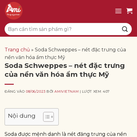
Bỏ
qua
nội
Tìm
dung
kiếm:
Trang chủ
»
Soda Schweppes – nét đặc trưng của
nền văn hóa ẩm thực Mỹ
Soda Schweppes – nét đặc trưng
của nền văn hóa ẩm thực Mỹ
ĐĂNG VÀO
08/06/2023
BỞI
AMIVIETNAM
| LƯỢT XEM: 407
Nội dung
Soda được mệnh danh là nét đăng trưng của nền