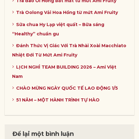
Trà đào Ổi Hồng bắt mắt từ mứt Ami Fruity
Trà Oolong Vải Hoa Hồng từ mứt Ami Fruity
Sữa chua Hy Lạp việt quất – Bữa sáng
“Healthy” chuẩn gu
Đánh Thức Vị Giác Với Trà Nhài Xoài Macchiato
Nhiệt Đới Từ Mứt Ami Fruity
LỊCH NGHỈ TEAM BUILDING 2026 – Ami Việt
Nam
CHÀO MỪNG NGÀY QUỐC TẾ LAO ĐỘNG 1/5
51 NĂM – MỘT HÀNH TRÌNH TỰ HÀO
Để lại một bình luận