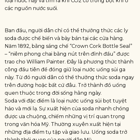
loại nước này và tìm ra khí CO2 có trong bọt khí ở
các nguồn nước suối.
Ban đầu, người dân chỉ có thể thưởng thức các ly
soda được chế biến và bày bán tại các cửa hàng.
Năm 1892, bằng sáng chế “Crown Cork Bottle Seal”
– “niêm phong chai bằng nút trên đỉnh đầu” được
trao cho William Painter. Đây là phương thức thành
công đầu tiên để đóng giữ loại nước uống sủi ga
này. Từ đó người dân có thể thưởng thức soda ngay
trên đường hoặc bất cứ đâu. Trở thành đồ uống
quen thuộc trong đời sống hằng ngày.
Soda với đặc điểm là loại nước uống sủi bọt tuyệt
hảo và mới lạ. Sự xuất hiện của soda nhanh chóng
được ưa chuộng, chiếm những vị trí quan trọng
trong văn hóa Mỹ. Thường xuyên xuất hiện tại
những địa điểm tụ tập và giao lưu. Uống soda trở
thành thói quen của người dân Mỹ.