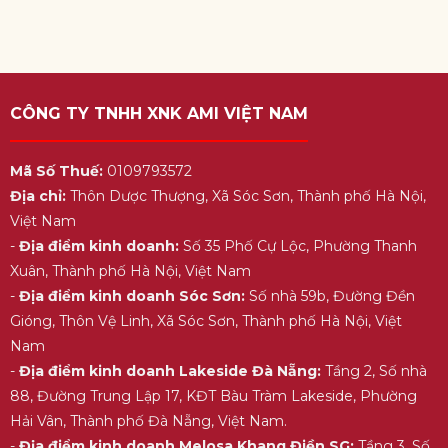
CÔNG TY TNHH XNK AMI VIỆT NAM
Mã Số Thuế:
0109793572
Địa chỉ:
Thôn Dược Thượng, Xã Sóc Sơn, Thành phố Hà Nội,
Việt Nam
-
Địa điểm kinh doanh:
Số 35 Phố Cự Lộc, Phường Thanh
Xuân, Thành phố Hà Nội, Việt Nam
-
Địa điểm kinh doanh Sóc Sơn:
Số nhà 59b, Đường Đền
Gióng, Thôn Vệ Linh, Xã Sóc Sơn, Thành phố Hà Nội, Việt
Nam
-
Địa điểm kinh doanh Lakeside Đà Nẵng:
Tầng 2, Số nhà
88, Đường Trung Lập 17, KĐT Bàu Tràm Lakeside, Phường
Hải Vân, Thành phố Đà Nẵng, Việt Nam.
-
Địa điểm kinh doanh Melosa Khang Điền SG:
Tầng 3, Số