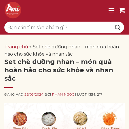
Bỏ
qua
nội
Tìm
dung
kiếm:
Trang chủ
»
Set chè dưỡng nhan – món quà hoàn
hảo cho sức khỏe và nhan sắc
Set chè dưỡng nhan – món quà
hoàn hảo cho sức khỏe và nhan
sắc
ĐĂNG VÀO
25/03/2024
BỞI
PHẠM NGỌC
| LƯỢT XEM: 217