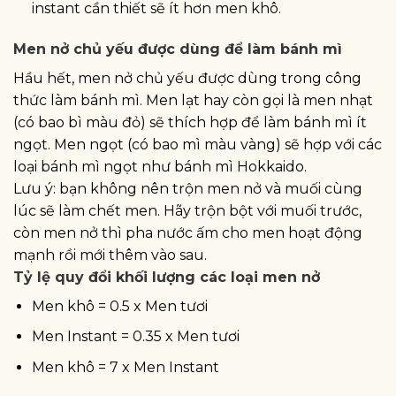
instant cần thiết sẽ ít hơn men khô.
Men nở chủ yếu được dùng để làm bánh mì
Hầu hết, men nở chủ yếu được dùng trong công
thức làm bánh mì. Men lạt hay còn gọi là men nhạt
(có bao bì màu đỏ) sẽ thích hợp để làm bánh mì ít
ngọt. Men ngọt (có bao mì màu vàng) sẽ hợp với các
loại bánh mì ngọt như bánh mì Hokkaido.
Lưu ý: bạn không nên trộn men nở và muối cùng
lúc sẽ làm chết men. Hãy trộn bột với muối trước,
còn men nở thì pha nước ấm cho men hoạt động
mạnh rồi mới thêm vào sau.
Tỷ lệ quy đổi khối lượng các loại men nở
Men khô = 0.5 x Men tươi
Men Instant = 0.35 x Men tươi
Men khô = 7 x Men Instant