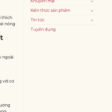
Khuyến mại
Kiến thức sản phẩm
i thích
Tin tức
 hè nóng
Tuyển dụng
t
y ngoài
 với cơ
tương
cùng