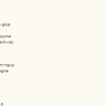
e giúp
enzyme
ránh các
iảm nguy
 ngừa
 ở