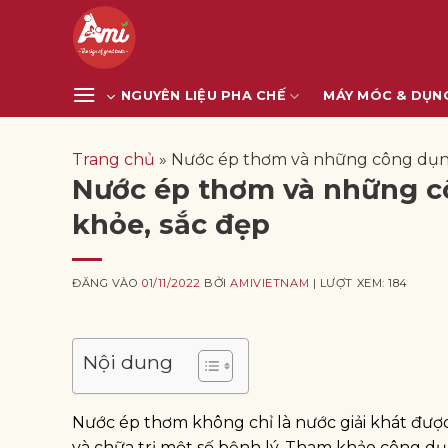
Bỏ
qua
nội
dung
NGUYÊN LIỆU PHA CHẾ
MÁY MÓC & DỤN
Trang chủ
»
Nước ép thơm và những công dụng tu
Nước ép thơm và những côn
khỏe, sắc đẹp
ĐĂNG VÀO
01/11/2022
BỞI
AMIVIETNAM
| LƯỢT XEM: 184
Nội dung
Nước ép thơm không chỉ là nước giải khát đượ
và chữa trị một số bệnh lý. Tham khảo công dụ