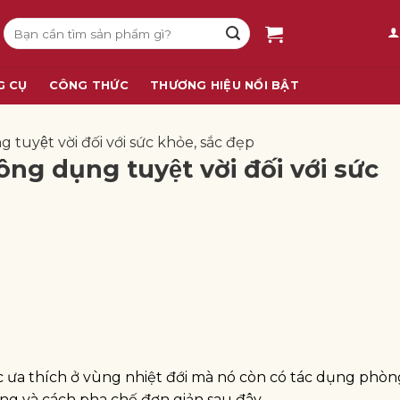
Tìm
kiếm:
G CỤ
CÔNG THỨC
THƯƠNG HIỆU NỔI BẬT
yệt vời đối với sức khỏe, sắc đẹp
g dụng tuyệt vời đối với sức
c ưa thích ở vùng nhiệt đới mà nó còn có tác dụng phò
ng và cách pha chế đơn giản sau đây.