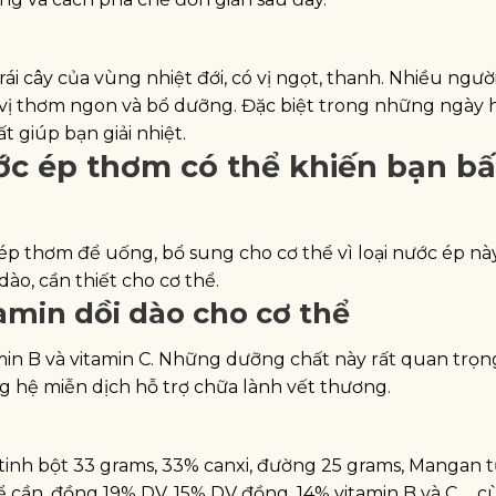
rái cây của vùng nhiệt đới, có vị ngọt, thanh. Nhiều ngườ
vị thơm ngon và bổ dưỡng. Đặc biệt trong những ngày
t giúp bạn giải nhiệt.
c ép thơm có thể khiến bạn bấ
ép thơm để uống, bổ sung cho cơ thể vì loại nước ép nà
dào, cần thiết cho cơ thể.
min dồi dào cho cơ thể
in B và vitamin C. Những dưỡng chất này rất quan trọng
ng hệ miễn dịch hỗ trợ chữa lành vết thương.
tinh bột 33 grams, 33% canxi, đường 25 grams, Mangan 
 cần, đồng 19% DV, 15% DV đồng, 14% vitamin B và C,… 