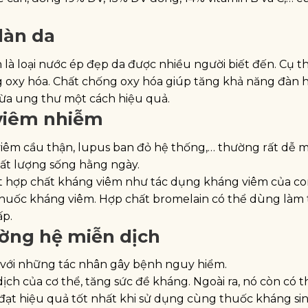
làn da
là loại nước ép đẹp da được nhiều người biết đến. Cụ th
g oxy hóa. Chất chống oxy hóa giúp tăng khả năng đàn h
gừa ung thư một cách hiệu quả.
viêm nhiễm
êm cầu thận, lupus ban đỏ hệ thống,… thường rất dễ m
ất lượng sống hằng ngày.
 hợp chất kháng viêm như tác dụng kháng viêm của cort
i thuốc kháng viêm. Hợp chất bromelain có thể dùng làm
ấp.
ờng hệ miễn dịch
i với những tác nhân gây bệnh nguy hiểm.
ch của cơ thể, tăng sức đề kháng. Ngoài ra, nó còn có 
đạt hiệu quả tốt nhất khi sử dụng cùng thuốc kháng sin