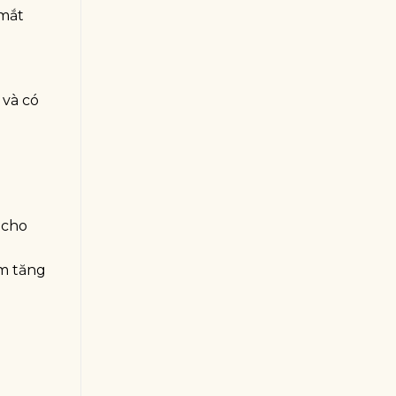
 mắt
 và có
 cho
àm tăng