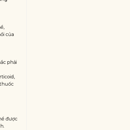
ể,
ồi của
ắc phải
icoid,
 thuốc
thể được
h.