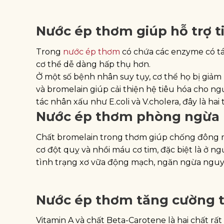
Nước ép thơm giúp hỗ trợ t
Trong
nước ép thơm
có chứa các enzyme có tá
cơ thể dễ dàng hấp thụ hơn.
Ở một số bệnh nhân suy tụy, cơ thể họ bị giảm
và bromelain giúp cải thiện hệ tiêu hóa cho ng
tác nhân xấu như E.coli và V.cholera, đây là hai
Nước ép thơm phòng ngừa
Chất bromelain trong thơm giúp chống đông m
cơ đột quỵ và nhồi máu cơ tim, đặc biệt là ở ng
tình trạng xơ vữa động mạch, ngăn ngừa nguy 
Nước ép thơm tăng cường t
Vitamin A và chất Beta-Carotene là hai chất rấ