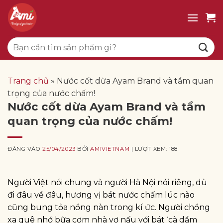
Bỏ
qua
nội
Tìm
dung
kiếm:
Trang chủ
»
Nước cốt dừa Ayam Brand và tầm quan
trọng của nước chấm!
Nước cốt dừa Ayam Brand và tầm
quan trọng của nước chấm!
ĐĂNG VÀO
25/04/2023
BỞI
AMIVIETNAM
| LƯỢT XEM: 188
Người Việt nói chung và người Hà Nội nói riêng, dù
đi đâu về đâu, hương vị bát nước chấm lúc nào
cũng bung tỏa nồng nàn trong kí ức. Người chồng
xa quê nhớ bữa cơm nhà vợ nấu với bát ‘cà dầm