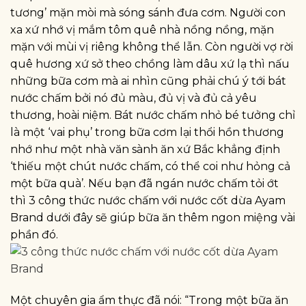
tương’ mặn mòi mà sóng sánh đưa cơm. Người con
xa xứ nhớ vị mắm tôm quê nhà nồng nồng, mặn
mặn với mùi vị riêng không thể lẫn. Còn người vợ rời
quê hương xứ sở theo chồng làm dâu xứ lạ thì nấu
những bữa cơm mà ai nhìn cũng phải chú ý tới bát
nước chấm bởi nó đủ màu, đủ vị và đủ cả yêu
thương, hoài niệm. Bát nước chấm nhỏ bé tưởng chỉ
là một ‘vai phụ’ trong bữa cơm lại thổi hồn thương
nhớ như một nhà văn sành ăn xứ Bắc khẳng định
‘thiếu một chút nước chấm, có thể coi như hỏng cả
một bữa quà’. Nếu bạn đã ngán nước chấm tỏi ớt
thì 3 công thức nước chấm với nước cốt dừa Ayam
Brand dưới đây sẽ giúp bữa ăn thêm ngon miệng vài
phần đó.
Một chuyên gia ẩm thực đã nói: “Trong một bữa ăn