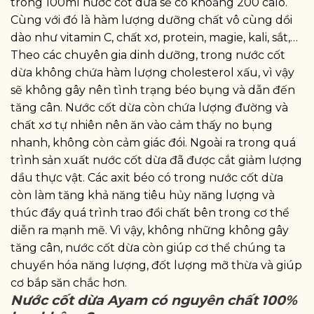
trong 100ml nước cốt dừa sẽ có khoảng 200 calo.
Cùng với đó là hàm lượng dưỡng chất vô cùng dồi
dào như vitamin C, chất xơ, protein, magie, kali, sắt,…
Theo các chuyên gia dinh dưỡng, trong nước cốt
dừa không chứa hàm lượng cholesterol xấu, vì vậy
sẽ không gây nên tình trạng béo bụng và dẫn đến
tăng cân. Nước cốt dừa còn chứa lượng đường và
chất xơ tự nhiên nên ăn vào cảm thấy no bụng
nhanh, không còn cảm giác đói. Ngoài ra trong quá
trình sản xuất nước cốt dừa đã được cắt giảm lượng
dầu thực vật. Các axit béo có trong nước cốt dừa
còn làm tăng khả năng tiêu hủy năng lượng và
thúc đẩy quá trình trao đổi chất bên trong cơ thể
diễn ra mạnh mẽ. Vì vậy, không những không gây
tăng cân, nước cốt dừa còn giúp cơ thể chúng ta
chuyển hóa năng lượng, đốt lượng mỡ thừa và giúp
cơ bắp săn chắc hơn.
Nước cốt dừa Ayam có nguyên chất 100%