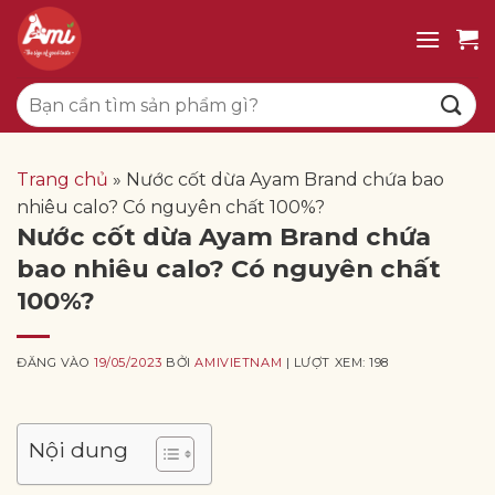
Bỏ
qua
nội
Tìm
dung
kiếm:
Trang chủ
»
Nước cốt dừa Ayam Brand chứa bao
nhiêu calo? Có nguyên chất 100%?
Nước cốt dừa Ayam Brand chứa
bao nhiêu calo? Có nguyên chất
100%?
ĐĂNG VÀO
19/05/2023
BỞI
AMIVIETNAM
| LƯỢT XEM: 198
Nội dung