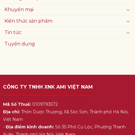
Khuyến mại
Kiến thức sản phẩm
Tin tức
Tuyển dụng
CÔNG TY TNHH XNK AMI VIỆT NAM
Mã Số Thuế:
0109793572
Địa chỉ:
Thôn Dược Thượng, Xã Sóc Sơn, Thành phố Hà Nội,
Việt Nam
-
Địa điểm kinh doanh:
Số 35 Phố Cự Lộc, Phường Thanh
Xuân, Thành phố Hà Nội, Việt Nam