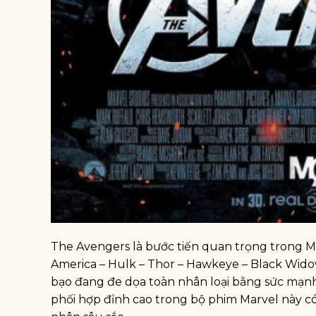
The Avengers là bước tiến quan trọng trong M
America – Hulk – Thor – Hawkeye – Black Widow
bạo đang đe dọa toàn nhân loại bằng sức mạnh 
phối hợp đỉnh cao trong bộ phim Marvel này