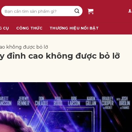
Tìm
kiếm:
G CỤ
CÔNG THỨC
THƯƠNG HIỆU NỔI BẬT
ao không được bỏ lỡ
 đỉnh cao không được bỏ lỡ