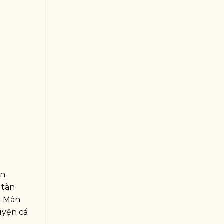
in
 tàn
. Màn
uyện cá