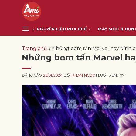
Bỏ
qua
nội
dung
NGUYÊN LIỆU PHA CHẾ
MÁY MÓC & DỤN
Trang chủ
»
Những bom tấn Marvel hay đỉnh c
Những bom tấn Marvel hay
ĐĂNG VÀO
25/01/2024
BỞI
PHẠM NGỌC
| LƯỢT XEM: 197