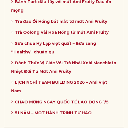
Bánh Tart dâu tây với mứt Ami Fruity Dâu đỏ
mọng
Trà đào Ổi Hồng bắt mắt từ mứt Ami Fruity
Trà Oolong Vải Hoa Hồng từ mứt Ami Fruity
Sữa chua Hy Lạp việt quất – Bữa sáng
“Healthy” chuẩn gu
Đánh Thức Vị Giác Với Trà Nhài Xoài Macchiato
Nhiệt Đới Từ Mứt Ami Fruity
LỊCH NGHỈ TEAM BUILDING 2026 – Ami Việt
Nam
CHÀO MỪNG NGÀY QUỐC TẾ LAO ĐỘNG 1/5
51 NĂM – MỘT HÀNH TRÌNH TỰ HÀO