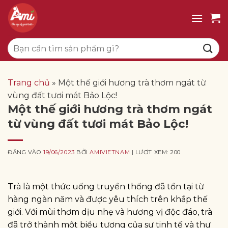
Bỏ
qua
nội
Tìm
dung
kiếm:
Trang chủ
»
Một thế giới hương trà thơm ngát từ
vùng đất tươi mát Bảo Lộc!
Một thế giới hương trà thơm ngát
từ vùng đất tươi mát Bảo Lộc!
ĐĂNG VÀO
19/06/2023
BỞI
AMIVIETNAM
| LƯỢT XEM: 200
Trà là một thức uống truyền thống đã tồn tại từ
hàng ngàn năm và được yêu thích trên khắp thế
giới. Với mùi thơm dịu nhẹ và hương vị độc đáo, trà
đã trở thành một biểu tượng của sự tinh tế và thư