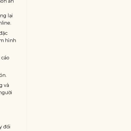
món ăn
ng lại
line.
đặc
êm hình
 cáo
ón.
g và
người
y đổi