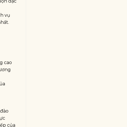
uộn đặc
ch vụ
hất.
ng cao
hương
của
 đào
lực
bếp của