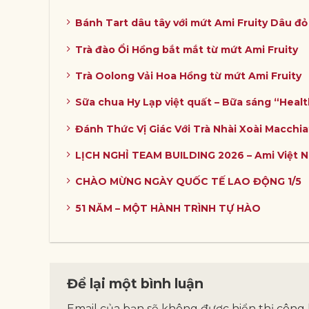
Bánh Tart dâu tây với mứt Ami Fruity Dâu đ
Trà đào Ổi Hồng bắt mắt từ mứt Ami Fruity
Trà Oolong Vải Hoa Hồng từ mứt Ami Fruity
Sữa chua Hy Lạp việt quất – Bữa sáng “Heal
Đánh Thức Vị Giác Với Trà Nhài Xoài Macchia
LỊCH NGHỈ TEAM BUILDING 2026 – Ami Việt 
CHÀO MỪNG NGÀY QUỐC TẾ LAO ĐỘNG 1/5
51 NĂM – MỘT HÀNH TRÌNH TỰ HÀO
Để lại một bình luận
Email của bạn sẽ không được hiển thị công 