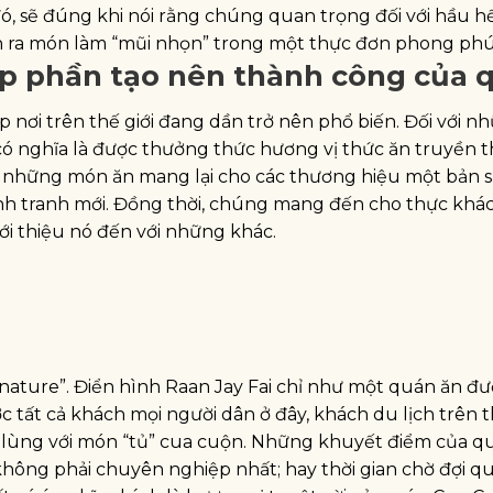
 đó, sẽ đúng khi nói rằng chúng quan trọng đối với hầu h
n ra món làm “mũi nhọn” trong một thực đơn phong ph
p phần tạo nên thành công của 
 nơi trên thế giới đang dần trở nên phổ biến. Đối với n
có nghĩa là được thưởng thức hương vị thức ăn truyền 
ủa những món ăn mang lại cho các thương hiệu một bản 
cạnh tranh mới. Đồng thời, chúng mang đến cho thực khá
iới thiệu nó đến với những khác.
gnature”. Điển hình Raan Jay Fai chỉ như một quán ăn đ
ất cả khách mọi người dân ở đây, khách du lịch trên th
ăn lùng với món “tủ” cua cuộn. Những khuyết điểm của 
không phải chuyên nghiệp nhất; hay thời gian chờ đợi qu