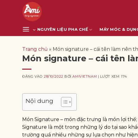
Bỏ
qua
nội
dung
NGUYÊN LIỆU PHA CHẾ
MÁY MÓC & DỤN
Trang chủ
»
Món signature – cái tên làm nên 
Món signature – cái tên l
ĐĂNG VÀO
28/10/2022
BỞI
AMIVIETNAM
| LƯỢT XEM: 174
Nội dung
Món Signature – món đặc trưng là món lợi thế; 
Signature là một trong những lý do tại sao kh
trường quá nhiều những sự lựa chọn như hiện 