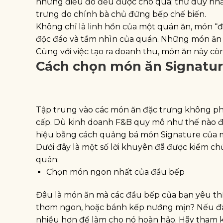
những điều đó đều được cho qua; thứ duy nhất
trưng do chính bà chủ đứng bếp chế biến.
Không chỉ là linh hồn của một quán ăn, món “đ
độc đáo và tầm nhìn của quán. Những món ăn nà
Cùng với việc tạo ra doanh thu, món ăn này cò
Cách chọn món ăn Signatu
Tập trung vào các món ăn đặc trưng không phải
cấp. Dù kinh doanh F&B quy mô như thế nào đ
hiệu bằng cách quảng bá món Signature của 
Dưới đây là một số lời khuyên đã được kiểm ch
quán:
Chọn món ngon nhất của đầu bếp
Đâu là món ăn mà các đầu bếp của bạn yêu thíc
thơm ngon, hoặc bánh kếp nướng mịn? Nếu đầu
nhiều hơn để làm cho nó hoàn hảo. Hãy tham k