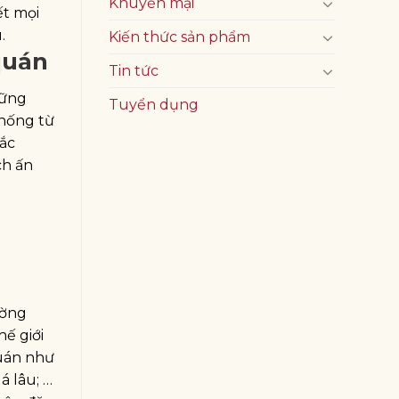
Khuyến mại
ết mọi
ú.
Kiến thức sản phẩm
quán
Tin tức
hững
Tuyển dụng
thống từ
sắc
ch ấn
ường
ế giới
quán như
á lâu; …