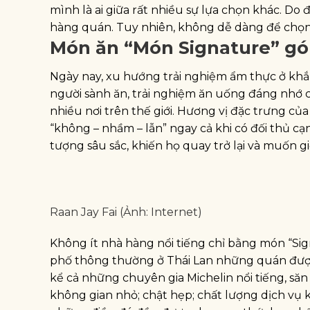
mình là ai giữa rất nhiều sự lựa chọn khác. Do
hàng quán. Tuy nhiên, không dễ dàng để chọ
Món ăn “Món Signature” gó
Ngày nay, xu hướng trải nghiệm ẩm thực ở khắp
người sành ăn, trải nghiệm ăn uống đáng nhớ 
nhiều nơi trên thế giới. Hương vị đặc trưng c
“không – nhầm – lẫn” ngay cả khi có đối thủ 
tượng sâu sắc, khiến họ quay trở lại và muốn g
Raan Jay Fai (Ảnh: Internet)
Không ít nhà hàng nổi tiếng chỉ bằng món “Si
phố thông thường ở Thái Lan những quán được t
kể cả những chuyên gia Michelin nổi tiếng, s
không gian nhỏ; chật hẹp; chất lượng dịch vụ 