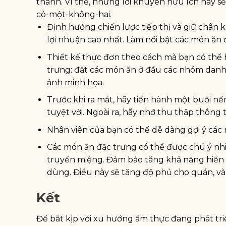
thành. Vì thế, những lời khuyên hữu ích này sẽ
có-một-không-hai.
Định hướng chiến lược tiếp thị và giữ châ
lợi nhuận cao nhất. Làm nổi bật các món ăn 
Thiết kế thực đơn theo cách mà bạn có thể
trưng: đặt các món ăn ở đầu các nhóm dan
ảnh minh họa.
Trước khi ra mắt, hãy tiến hành một buổi n
tuyệt vời. Ngoài ra, hãy nhớ thu thập thông
Nhân viên của bạn có thể dễ dàng gợi ý các
Các món ăn đặc trưng có thể được chú ý nh
truyền miệng. Đảm bảo tăng khả năng hiển t
dùng. Điều này sẽ tăng độ phủ cho quán, và
Kết
Để bắt kịp với xu hướng ẩm thực đang phát tr