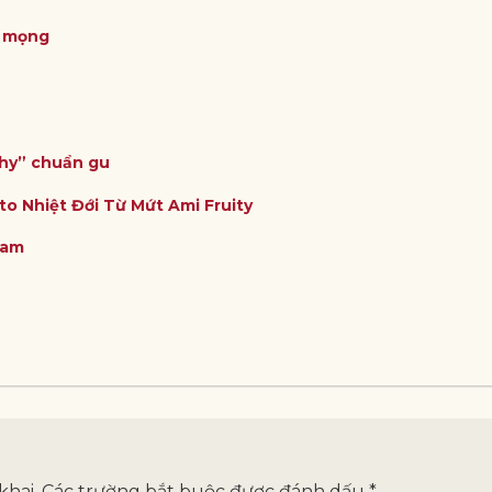
ỏ mọng
thy” chuẩn gu
to Nhiệt Đới Từ Mứt Ami Fruity
Nam
khai.
Các trường bắt buộc được đánh dấu
*