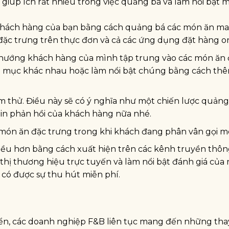
 giúp ích rất nhiều trong việc quảng bá và làm nổi bật 
n khách hàng của bạn bằng cách quảng bá các món ăn ma
đặc trưng trên thực đơn và cả các ứng dụng đặt hàng on
 hướng khách hàng của mình tập trung vào các món ăn 
h mục khác nhau hoặc làm nổi bật chúng bằng cách th
ếm thử. Điều này sẽ có ý nghĩa như một chiến lược quảng
 tin phản hồi của khách hàng nữa nhé.
 món ăn đặc trưng trong khi khách đang phân vân gọi m
iều hơn bằng cách xuất hiện trên các kênh truyền thôn
hị thương hiệu trực tuyến và làm nổi bật đánh giá của 
 có được sự thu hút miễn phí.
iển, các doanh nghiệp F&B liên tục mang đến những tha