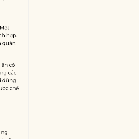
 Một
ch hợp.
a quán.
 ăn cổ
ong các
i dùng
được chế
ung