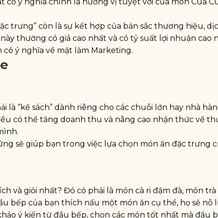
 có ý nghĩa chính là hương vị tuyệt vời của món Cua C
ặc trưng” còn là sự kết hợp của bản sắc thương hiệu, dị
y thường có giá cao nhất và có tỷ suất lợi nhuận cao n
n có ý nghĩa về mặt làm Marketing.
re
 là “kế sách” dành riêng cho các chuỗi lớn hay nhà hà
ều có thể tăng doanh thu và nâng cao nhận thức về t
mình.
ứng sẽ giúp bạn trong việc lựa chọn món ăn đặc trưng 
h và giỏi nhất? Đó có phải là món cà ri đậm đà, món trà
 bếp của bạn thích nấu một món ăn cụ thể, họ sẽ nỗ 
hảo ý kiến từ đầu bếp, chọn các món tốt nhất mà đầu 