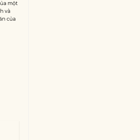
của một
h và
ăn của