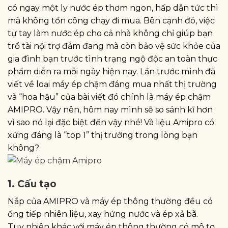
có ngay một ly nước ép thơm ngon, hấp dẫn tức thì
mà không tốn công chạy đi mua. Bên cạnh đó, việc
tự tay làm nước ép cho cả nhà không chỉ giúp bạn
trổ tài nội trợ đảm đang mà còn bảo vệ sức khỏe của
gia đình bạn trước tình trạng ngộ độc an toàn thực
phẩm diễn ra mỗi ngày hiện nay. Lần trước mình đã
viết về loại máy ép chậm đáng mua nhất thị trường
và “hoa hậu” của bài viết đó chính là máy ép chậm
AMIPRO. Vậy nên, hôm nay mình sẽ so sánh kĩ hơn
vì sao nó lại đặc biệt đến vậy nhé! Và liệu Amipro có
xứng đáng là “top 1” thị trường trong lòng bạn
không?
1. Cấu tạo
Nắp của AMIPRO và máy ép thông thường đều có
ống tiếp nhiên liệu, xay hứng nước và ép xả bã.
Tuy nhiên khác với máy ép thông thường có mô tơ