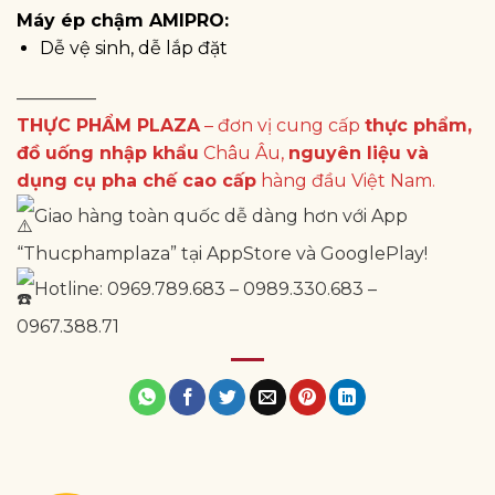
Máy ép chậm AMIPRO:
Dễ vệ sinh, dễ lắp đặt
————–
THỰC PHẨM PLAZA
– đơn vị cung cấp
thực phẩm,
đồ uống nhập khẩu
Châu Âu,
nguyên liệu và
dụng cụ pha chế cao cấp
hàng đầu Việt Nam.
Giao hàng toàn quốc dễ dàng hơn với App
“Thucphamplaza” tại AppStore và GooglePlay!
Hotline: 0969.789.683 – 0989.330.683 –
0967.388.71