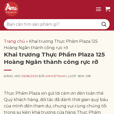
Bỏ
qua
nội
Tìm
dung
kiếm:
Trang chủ
»
Khai trương Thực Phẩm Plaza 125
Hoàng Ngân thành công rực rỡ
Khai trương Thực Phẩm Plaza 125
Hoàng Ngân thành công rực rỡ
ĐĂNG VÀO
05/06/2023
BỞI
AMIVIETNAM
| LƯỢT XEM: 209
Thực Phẩm Plaza xin gửi lời cảm ơn đến toàn thể
Quý khách hàng, đối tác đã dành thời gian quý báu
của mình đến tham dự, chung vui cùng chúng tôi
trong sự kiện khai trương cửa hàng Thực Phẩm