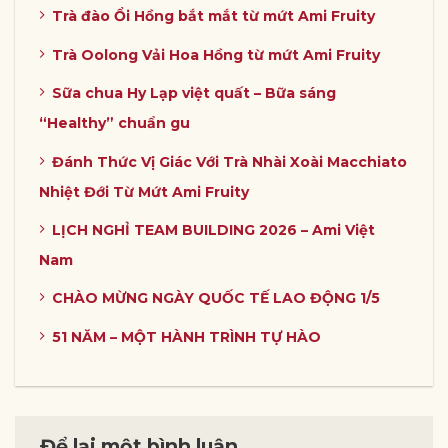
Trà đào Ổi Hồng bắt mắt từ mứt Ami Fruity
Trà Oolong Vải Hoa Hồng từ mứt Ami Fruity
Sữa chua Hy Lạp việt quất – Bữa sáng
“Healthy” chuẩn gu
Đánh Thức Vị Giác Với Trà Nhài Xoài Macchiato
Nhiệt Đới Từ Mứt Ami Fruity
LỊCH NGHỈ TEAM BUILDING 2026 – Ami Việt
Nam
CHÀO MỪNG NGÀY QUỐC TẾ LAO ĐỘNG 1/5
51 NĂM – MỘT HÀNH TRÌNH TỰ HÀO
Để lại một bình luận