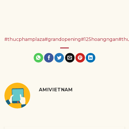
#thucphamplaza
#grandopening
#125hoangngan
#th
AMIVIETNAM