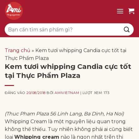
Bỏ
qua
nội
Tìm
dung
kiếm:
Trang chủ
»
Kem tươi whipping Candia cực tốt tại
Thực Phẩm Plaza
Kem tươi whipping Candia cực tốt
tại Thực Phẩm Plaza
ĐĂNG VÀO
20/08/2018
BỞI
AMIVIETNAM
| LƯỢT XEM: 173
(Thuc Pham Plaza 56 Linh Lang, Ba Dinh, Ha Noi)
Whipping Cream là một nguyên liệu quan trọng
không thể thiếu. Tuy nhiên không phải ai cũng biết
loại
Whipping cream
nào là ngon nhất trên thị