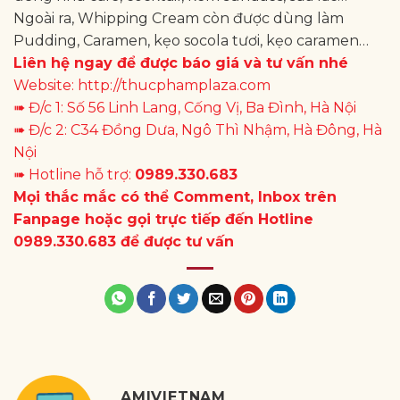
Ngoài ra, Whipping Cream còn được dùng làm
Pudding, Caramen, kẹo socola tươi, kẹo caramen…
Liên hệ ngay để được báo giá và tư vấn nhé
Website:
http://thucphamplaza.com
➠ Đ/c 1: Số 56 Linh Lang, Cống Vị, Ba Đình, Hà Nội
➠ Đ/c 2: C34 Đồng Dưa, Ngô Thì Nhậm, Hà Đông, Hà
Nội
➠ Hotline hỗ trợ:
0989.330.683
Mọi thắc mắc có thể Comment, Inbox trên
Fanpage hoặc gọi trực tiếp đến Hotline
0989.330.683 để được tư vấn
AMIVIETNAM