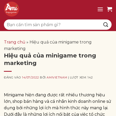
Bỏ
qua
nội
Tìm
dung
kiếm:
Trang chủ
»
Hiệu quả của minigame trong
marketing
Hiệu quả của minigame trong
marketing
ĐĂNG VÀO
14/07/2022
BỞI
AMIVIETNAM
| LƯỢT XEM: 142
Minigame hiện đang được rất nhiều thương hiệu
lớn, shop bán hàng và cá nhân kinh doanh online sử
dụng bởi những lợi ích mà hình thức này mang lại.
Dưới đây là những lợi ích nổi bật của việc tổ chức