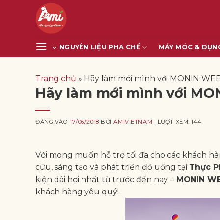
Bỏ
qua
nội
dung
NGUYÊN LIỆU PHA CHẾ
MÁY MÓC & DỤN
Trang chủ
»
Hãy làm mới mình với MONIN WEE
Hãy làm mới mình với MO
ĐĂNG VÀO
17/06/2018
BỞI
AMIVIETNAM
| LƯỢT XEM: 144
Với mong muốn hỗ trợ tối đa cho các khách h
cứu, sáng tạo và phát triển đồ uống tại
Thực P
kiện dài hơi nhất từ trước đến nay –
MONIN W
khách hàng yêu quý!