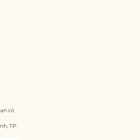
bạn có
ình, TP.