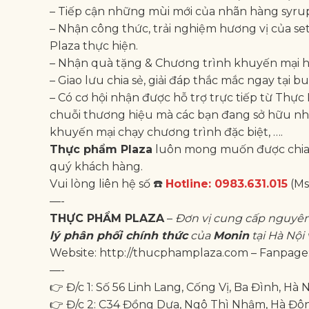
– Tiếp cận những mùi mới của nhãn hàng syrup 
– Nhận công thức, trải nghiệm hương vị của s
Plaza thực hiện.
– Nhận quà tặng & Chương trình khuyến mại 
– Giao lưu chia sẻ, giải đáp thắc mắc ngay tại b
– Có cơ hội nhận được hỗ trợ trực tiếp từ Thự
chuỗi thương hiệu mà các bạn đang sở hữu như:
khuyến mại chạy chương trình đặc biệt, ….
Thực phẩm Plaza
luôn mong muốn được chia s
quý khách hàng.
Vui lòng liên hệ số ☎️
Hotline: 0983.631.015
(Ms
—-
THỰC PHẨM PLAZA
–
Đơn vị cung cấp nguyên 
lý phân phối chính thức
của
Monin
tại Hà Nội 
Website: http://thucphamplaza.com – Fanpag
—-
👉 Đ/c 1: Số 56 Linh Lang, Cống Vị, Ba Đình, Hà N
👉 Đ/c 2: C34 Đồng Dưa, Ngô Thì Nhậm, Hà Đôn