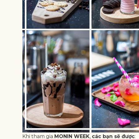
Khi tham gia
MONIN WEEK
,
các bạn sẽ được
: