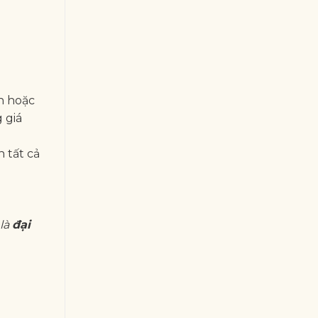
n hoặc
 giá
 tất cả
 là
đại