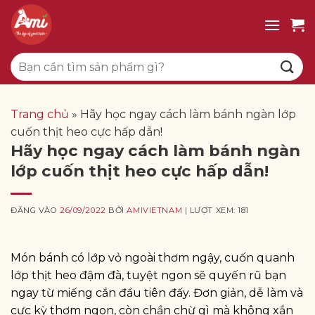
Bỏ
qua
nội
Tìm
dung
kiếm:
Trang chủ
»
Hãy học ngay cách làm bánh ngàn lớp
cuốn thịt heo cực hấp dẫn!
Hãy học ngay cách làm bánh ngàn
lớp cuốn thịt heo cực hấp dẫn!
ĐĂNG VÀO
26/09/2022
BỞI
AMIVIETNAM
| LƯỢT XEM: 181
Món bánh có lớp vỏ ngoài thơm ngậy, cuốn quanh
lớp thịt heo đậm đà, tuyệt ngon sẽ quyến rũ bạn
ngay từ miếng cắn đầu tiên đấy. Đơn giản, dễ làm và
cực kỳ thơm ngon, còn chần chừ gì mà không xắn