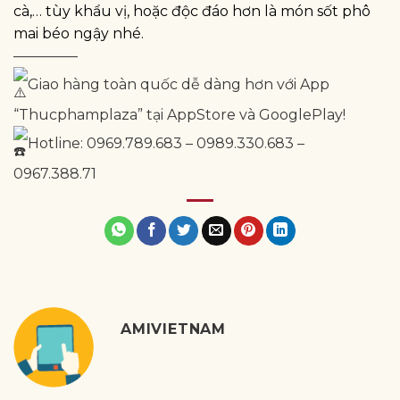
cà,… tùy khẩu vị, hoặc độc đáo hơn là món sốt phô
mai béo ngậy nhé.
————–
Giao hàng toàn quốc dễ dàng hơn với App
“Thucphamplaza” tại AppStore và GooglePlay!
Hotline: 0969.789.683 – 0989.330.683 –
0967.388.71
AMIVIETNAM